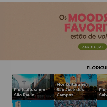
FLORICU
Floricultura em
Floricultura em
São José dos
Flo
São Paulo
Campos
Sal