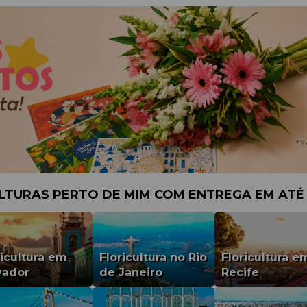
LTURAS PERTO DE MIM COM ENTREGA EM ATÉ
ricultura em
Floricultura no Rio
Floricultura e
vador
de Janeiro
Recife