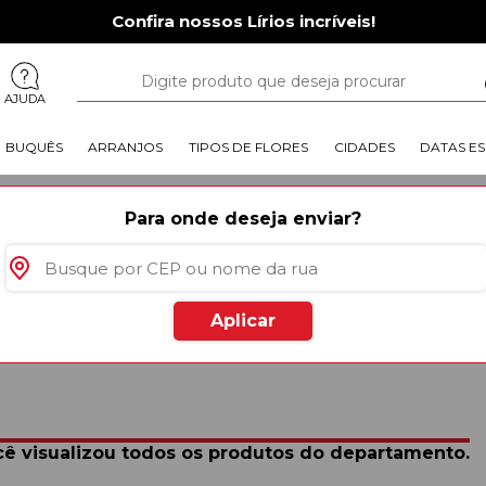
Confira nossos Lírios incríveis!
AJUDA
BUQUÊS
ARRANJOS
TIPOS DE FLORES
CIDADES
DATAS ES
 Bocaina
Para onde deseja enviar?
BOCAINA
utos
especiais para você
Aplicar
Mais Vendido
ê visualizou todos os produtos do departamento.