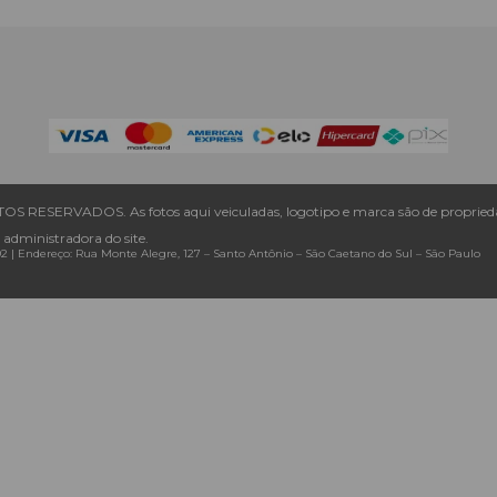
S RESERVADOS. As fotos aqui veiculadas, logotipo e marca são de proprieda
 administradora do site.
92 |
Endereço: Rua Monte Alegre, 127
– Santo Antônio –
São Caetano do Sul
–
São Paulo