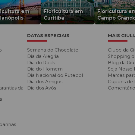
ricultura em
Floricultura em
Floricultura e
rianópolis
Curitiba
Campo Grand
DATAS ESPECIAIS
MAIS GIUL
o
Semana do Chocolate
Clube da Gi
Dia da Alegria
Shopping d
Dia do Rock
Blog da Giu
Dia do Homem
Seja Nosso 
Dia Nacional do Futebol
Marcas parc
Dia dos Amigos
Cupons de
rantias da
Dia dos Avós
Comentários
a
panhas