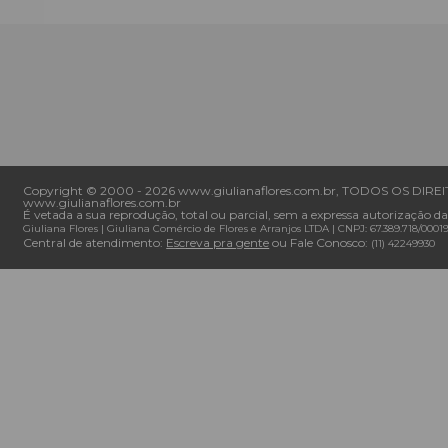
Copyright © 2000 - ­2026 www.giulianaflores.com.br, TODOS OS DIREITO
www.giulianaflores.com.br
É vetada a sua reprodução, total ou parcial, sem a expressa autorização da
Giuliana Flores
|
Giuliana Comércio de Flores e Arranjos LTDA
| CNPJ: 67.389.718/0001­
Central de atendimento:
Escreva pra gente
ou Fale Conosco:
(11) 4224­9930