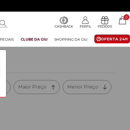
0
CASHBACK
PERFIL
PEDIDOS
OFERTA 24H
PECIAIS
CLUBE DA GIU
SHOPPING DA GIU
Maior Preço
Menor Preço