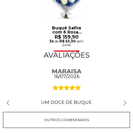
Buquê Safira
com 6 Rosas
Brancas
R$ 159,90
3x
de
R$ 53,30
sem
juros
AVALIAÇÕES
MARAISA
16/07/2026
UM DOCE DE BUQUE
OUTROS COMENTÁRIOS