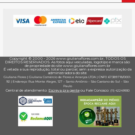
Copyright © 2000 - ­2026 www.giulianaflores.com.br, TODOS OS
DIREITOS RESERVADOS. As fotos aqui veiculadas, logotipo e marca são
de propriedade do site www.giulianaflores.com.br
É vetada a sua reprodução, total ou parcial, sem a expressa autorização da
administradora do site.
Giuliana Flores
|
Giuliana Comércio de Flores e Arranjos LTDA
| CNPJ: 67.389.718/0001­
92 |
Endereço: Rua Monte Alegre, 127
– Santo Antônio –
São Caetano do Sul
–
São
Paulo
Central de atendimento:
Escreva pra gente
ou Fale Conosco:
(11) 4224­9930