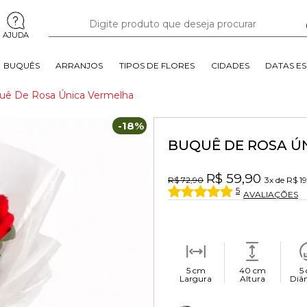
AJUDA
BUQUÊS
ARRANJOS
TIPOS DE FLORES
CIDADES
DATAS ES
uê De Rosa Única Vermelha
-18%
BUQUÊ DE ROSA Ú
R$ 59,90
R$ 72,90
3x
de
R$ 19
5
AVALIAÇÕES
5 cm
40 cm
5
Largura
Altura
Diâ