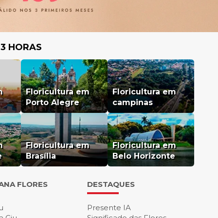
 3 HORAS
m
Floricultura em
Floricultura em
Porto Alegre
campinas
m
Floricultura em
Floricultura em
e
Brasília
Belo Horizonte
IANA FLORES
DESTAQUES
u
Presente IA
a Giu
Significado das Flores