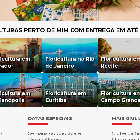
LTURAS PERTO DE MIM COM ENTREGA EM ATÉ
ricultura em
Floricultura no Rio
Floricultura e
vador
de Janeiro
Recife
ricultura em
Floricultura em
Floricultura e
rianópolis
Curitiba
Campo Grand
DATAS ESPECIAIS
MAIS GIUL
o
Semana do Chocolate
Clube da Gi
Dia da Alegria
Shopping d