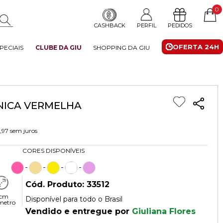
0
CASHBACK
PERFIL
PEDIDOS
OFERTA 24H
PECIAIS
CLUBE DA GIU
SHOPPING DA GIU
NICA VERMELHA
,97
sem juros
CORES DISPONÍVEIS
Cód. Produto: 33512
 cm
Disponível para todo o Brasil
metro
Vendido e entregue por
Giuliana Flores