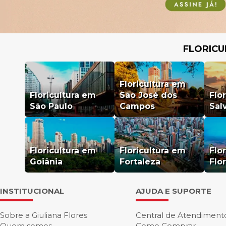
FLORICU
Floricultura em
Floricultura em
São José dos
Flo
São Paulo
Campos
Sal
Floricultura em
Floricultura em
Flo
Goiânia
Fortaleza
Flo
INSTITUCIONAL
AJUDA E SUPORTE
Sobre a Giuliana Flores
Central de Atendiment
Quem somos
Como Comprar