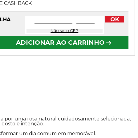
E CASHBACK
OK
OLHA
−
Não sei o CEP
ADICIONAR AO CARRINHO
ta por uma rosa natural cuidadosamente selecionada,
 gosto e intenção.
transformar um dia comum em memorável.