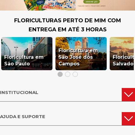
FLORICULTURAS PERTO DE MIM COM
ENTREGA EM ATÉ 3 HORAS
Floricultura em
Floricultura em
São José dos
Floricul
São Paulo
Campos
Salvado
INSTITUCIONAL
AJUDA E SUPORTE