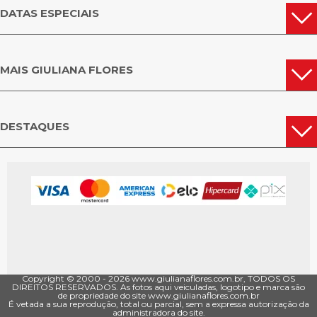
DATAS ESPECIAIS
MAIS GIULIANA FLORES
DESTAQUES
Copyright © 2000 - ­2026 www.giulianaflores.com.br, TODOS OS
DIREITOS RESERVADOS. As fotos aqui veiculadas, logotipo e marca são
de propriedade do site www.giulianaflores.com.br
É vetada a sua reprodução, total ou parcial, sem a expressa autorização da
administradora do site.