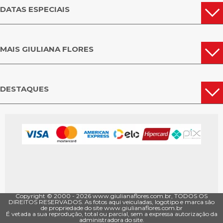
DATAS ESPECIAIS
MAIS GIULIANA FLORES
DESTAQUES
Copyright © 2000 - ­2026 www.giulianaflores.com.br, TODOS OS
DIREITOS RESERVADOS. As fotos aqui veiculadas, logotipo e marca são
de propriedade do site www.giulianaflores.com.br
É vetada a sua reprodução, total ou parcial, sem a expressa autorização da
administradora do site.