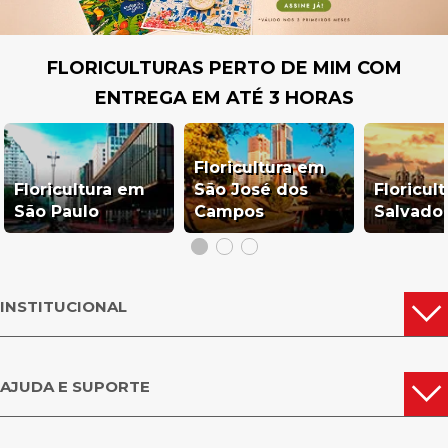
FLORICULTURAS PERTO DE MIM COM
ENTREGA EM ATÉ 3 HORAS
Floricultura em
Floricultura em
São José dos
Floricul
São Paulo
Campos
Salvado
INSTITUCIONAL
AJUDA E SUPORTE