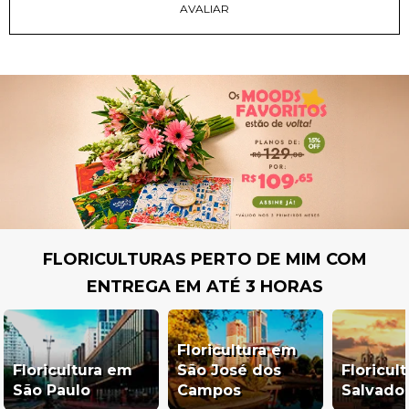
FLORICULTURAS PERTO DE MIM COM
ENTREGA EM ATÉ 3 HORAS
Floricultura em
Floricultura em
São José dos
Floricul
São Paulo
Campos
Salvado