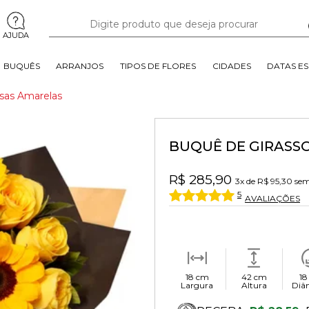
AJUDA
BUQUÊS
ARRANJOS
TIPOS DE FLORES
CIDADES
DATAS ES
sas Amarelas
BUQUÊ DE GIRASS
R$ 285,90
3x
de
R$ 95,30
sem
5
AVALIAÇÕES
18 cm
42 cm
18
Largura
Altura
Diâ