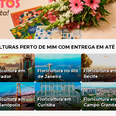
LTURAS PERTO DE MIM COM ENTREGA EM ATÉ
ricultura em
Floricultura no Rio
Floricultura e
vador
de Janeiro
Recife
ricultura em
Floricultura em
Floricultura e
rianópolis
Curitiba
Campo Grand