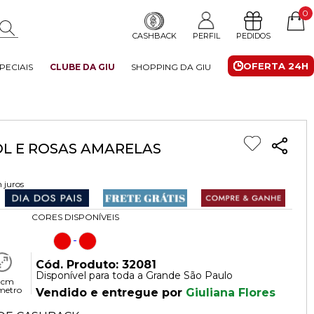
0
CASHBACK
PERFIL
PEDIDOS
OFERTA 24H
PECIAIS
CLUBE DA GIU
SHOPPING DA GIU
OL E ROSAS AMARELAS
 juros
CORES DISPONÍVEIS
Cód. Produto: 32081
Disponível para toda a Grande São Paulo
 cm
metro
Vendido e entregue por
Giuliana Flores