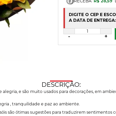
RECEBA
R$ 28,59
DIGITE O CEP E ESC
A DATA DE ENTREGA:
-
+
DESCRIÇÃO:
 e alegria, e são muito usados para decorações, em ambie
gria , tranquilidade e paz ao ambiente.
ssóis são ótimas sugestões para traduzirem sentimentos co