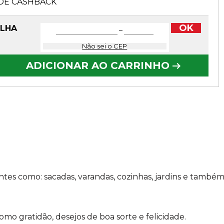
DE CASHBACK
OK
OLHA
−
Não sei o CEP
ADICIONAR AO CARRINHO
ntes como: sacadas, varandas, cozinhas, jardins e també
mo gratidão, desejos de boa sorte e felicidade.