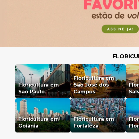
FLORICU
Floricultura em
Floricultura em
São José dos
Flo
São Paulo
Campos
Sal
Floricultura em
Floricultura em
Flo
Goiânia
Fortaleza
Flo