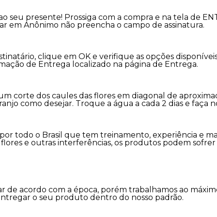
ao seu presente! Prossiga com a compra e na tela de E
viar em Anônimo não preencha o campo de assinatura.
stinatário, clique em OK e verifique as opções disponív
rmação de Entrega localizado na página de Entrega.
m corte dos caules das flores em diagonal de aproxim
ranjo como desejar. Troque a água a cada 2 dias e faça 
s por todo o Brasil que tem treinamento, experiência e m
as flores e outras interferências, os produtos podem sofr
variar de acordo com a época, porém trabalhamos ao máx
entregar o seu produto dentro do nosso padrão.