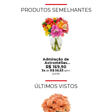
PRODUTOS SEMELHANTES
Admiração de
Astromélias
Coloridas no
R$ 169,90
Vaso
3x
de
R$ 56,63
sem
juros
ÚLTIMOS VISTOS