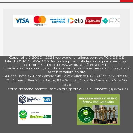
Copyright © 2000 - ­2026 www.giulianaflores.com.br, TODOS OS
DIREITOS RESERVADOS. As fotos aqui veiculadas, logotipo e marca são
de propriedade do site www.giulianaflores.com.br
É vetada a sua reprodução, total ou parcial, sem a expressa autorização da
administradora do site.
Giuliana Flores
|
Giuliana Comércio de Flores e Arranjos LTDA
| CNPJ: 67.389.718/0001­
92 |
Endereço: Rua Monte Alegre, 127
– Santo Antônio –
São Caetano do Sul
–
São
Paulo
Central de atendimento:
Escreva pra gente
ou Fale Conosco:
(11) 4224­9930