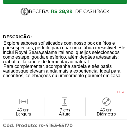
RECEBA
R$ 28,99
DE CASHBACK
DESCRIÇÃO:
Explore sabores sofisticados com nosso box de frios e
pãesespeciais, perfeito para criar uma tábua irresistível. Ele
inclui Royal Seara,salame italiano, queijos selecionados
como estepe, gouda e esférico, além depães artesanais:
ciabatta, italiano e de fermentação natural.
Para complementar, acompanha sardela e três patês
variadosque elevam ainda mais a experiência. Ideal para
encontros, celebrações ou ummomento gourmet em casa.
LER +
45 cm
7 cm
45 cm
Largura
Altura
Diâmetro
Cód. Produto: rs-4163-55170