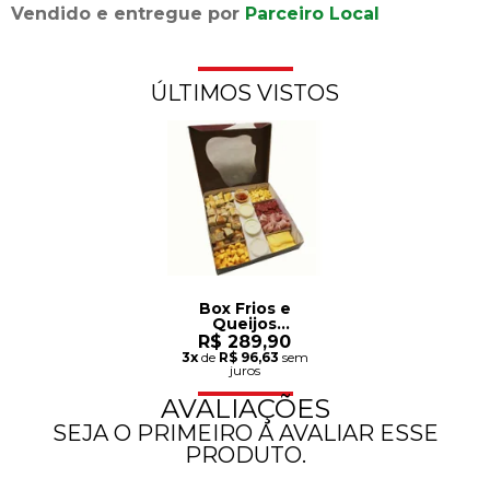
Vendido e entregue por
Parceiro Local
ÚLTIMOS VISTOS
Box Frios e
Queijos
Gourmet
R$ 289,90
3x
de
R$ 96,63
sem
juros
AVALIAÇÕES
SEJA O PRIMEIRO A AVALIAR ESSE
PRODUTO.