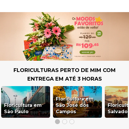
FLORICULTURAS PERTO DE MIM COM
ENTREGA EM ATÉ 3 HORAS
Floricultura em
Floricultura em
São José dos
Floricul
São Paulo
Campos
Salvado