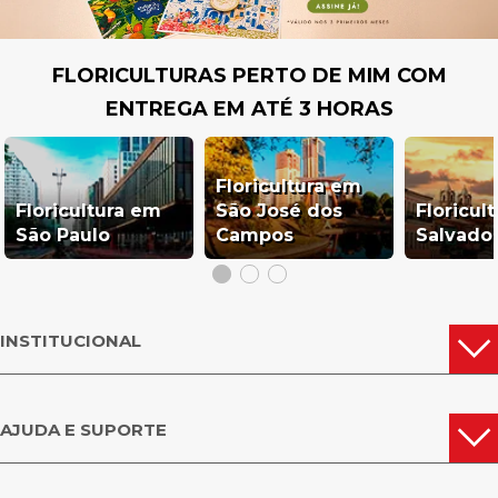
FLORICULTURAS PERTO DE MIM COM
ENTREGA EM ATÉ 3 HORAS
Floricultura em
Floricultura em
São José dos
Floricul
São Paulo
Campos
Salvado
INSTITUCIONAL
AJUDA E SUPORTE