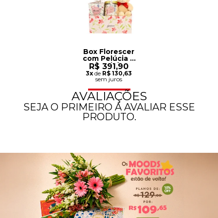
Box Florescer
com Pelúcia e
Biscoitê e
R$ 391,90
Balão
3x
de
R$ 130,63
sem juros
AVALIAÇÕES
SEJA O PRIMEIRO A AVALIAR ESSE
PRODUTO.