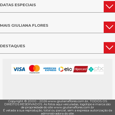
DATAS ESPECIAIS
MAIS GIULIANA FLORES
DESTAQUES
Copyright © 2000 - ­2026 www.giulianaflores.com.br, TODOS OS
DIREITOS RESERVADOS. As fotos aqui veiculadas, logotipo e marca são
de propriedade do site www.giulianaflores.com.br
É vetada a sua reprodução, total ou parcial, sem a expressa autorização da
administradora do site.