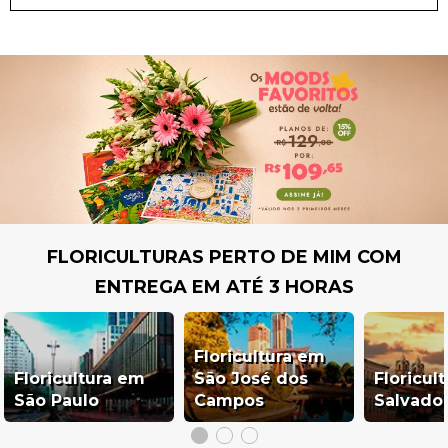
FLORICULTURAS PERTO DE MIM COM
ENTREGA EM ATÉ 3 HORAS
Floricultura em
Floricultura em
São José dos
Floricul
São Paulo
Campos
Salvado