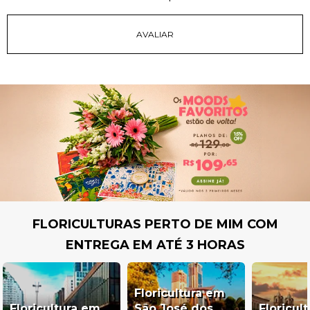
FLORICULTURAS PERTO DE MIM COM
ENTREGA EM ATÉ 3 HORAS
Floricultura em
Floricultura em
São José dos
Floricul