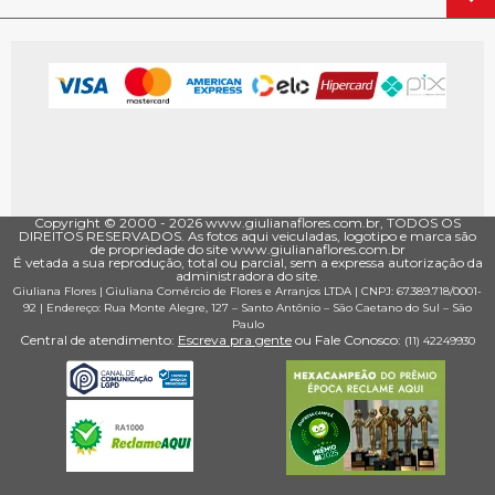
Copyright © 2000 - ­2026 www.giulianaflores.com.br, TODOS OS
DIREITOS RESERVADOS. As fotos aqui veiculadas, logotipo e marca são
de propriedade do site www.giulianaflores.com.br
É vetada a sua reprodução, total ou parcial, sem a expressa autorização da
administradora do site.
Giuliana Flores
|
Giuliana Comércio de Flores e Arranjos LTDA
| CNPJ: 67.389.718/0001­
92 |
Endereço: Rua Monte Alegre, 127
– Santo Antônio –
São Caetano do Sul
–
São
Paulo
Central de atendimento:
Escreva pra gente
ou Fale Conosco:
(11) 4224­9930