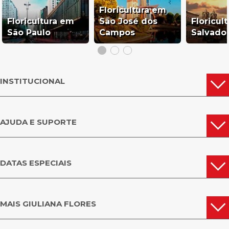
Floricultura em
Floricultura em
São José dos
Floricul
São Paulo
Campos
Salvado
INSTITUCIONAL
AJUDA E SUPORTE
DATAS ESPECIAIS
MAIS GIULIANA FLORES