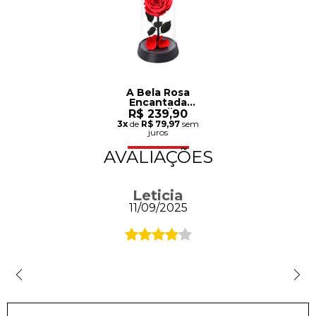
A Bela Rosa
Encantada
Vermelha
R$ 239,90
3x
de
R$ 79,97
sem
juros
AVALIAÇÕES
Leticia
11/09/2025