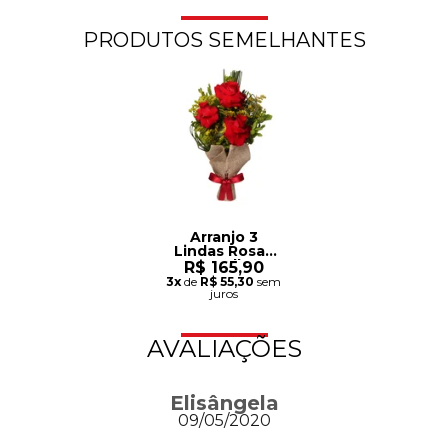
PRODUTOS SEMELHANTES
Arranjo 3
Lindas Rosas
Vermelhas
R$ 165,90
3x
de
R$ 55,30
sem
juros
AVALIAÇÕES
Elisângela
09/05/2020