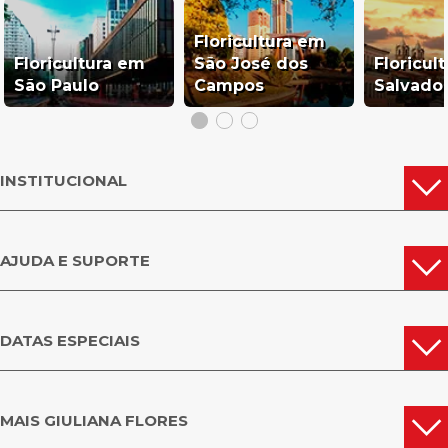
Floricultura em
Floricultura em
São José dos
Floricul
São Paulo
Campos
Salvado
INSTITUCIONAL
AJUDA E SUPORTE
DATAS ESPECIAIS
MAIS GIULIANA FLORES