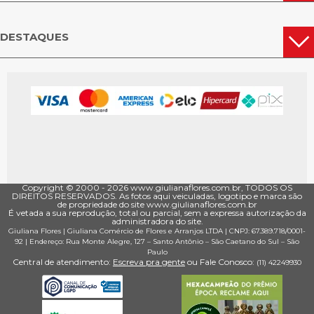
DESTAQUES
Copyright © 2000 - ­2026 www.giulianaflores.com.br, TODOS OS
DIREITOS RESERVADOS. As fotos aqui veiculadas, logotipo e marca são
de propriedade do site www.giulianaflores.com.br
É vetada a sua reprodução, total ou parcial, sem a expressa autorização da
administradora do site.
Giuliana Flores
|
Giuliana Comércio de Flores e Arranjos LTDA
| CNPJ: 67.389.718/0001­
92 |
Endereço: Rua Monte Alegre, 127
– Santo Antônio –
São Caetano do Sul
–
São
Paulo
Central de atendimento:
Escreva pra gente
ou Fale Conosco:
(11) 4224­9930