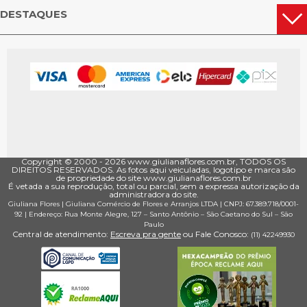
DESTAQUES
Copyright © 2000 - ­2026 www.giulianaflores.com.br, TODOS OS
DIREITOS RESERVADOS. As fotos aqui veiculadas, logotipo e marca são
de propriedade do site www.giulianaflores.com.br
É vetada a sua reprodução, total ou parcial, sem a expressa autorização da
administradora do site.
Giuliana Flores
|
Giuliana Comércio de Flores e Arranjos LTDA
| CNPJ: 67.389.718/0001­
92 |
Endereço: Rua Monte Alegre, 127
– Santo Antônio –
São Caetano do Sul
–
São
Paulo
Central de atendimento:
Escreva pra gente
ou Fale Conosco:
(11) 4224­9930