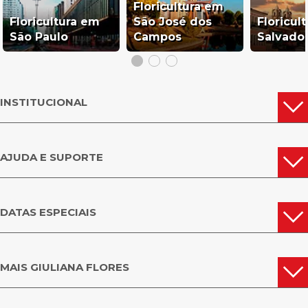
Floricultura em
Floricultura em
São José dos
Floricul
São Paulo
Campos
Salvado
INSTITUCIONAL
AJUDA E SUPORTE
DATAS ESPECIAIS
MAIS GIULIANA FLORES