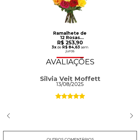
Ramalhete de
12 Rosas
Coloridas
R$ 253,90
3x
de
R$ 84,63
sem
juros
AVALIAÇÕES
Silvia Veit Moffett
13/08/2025
OUTROS COMENTÁRIOS