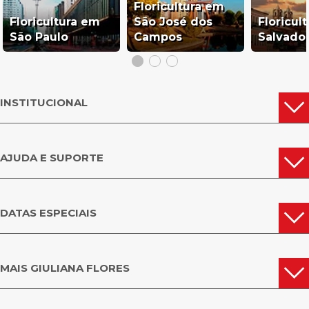
Floricultura em
Floricultura em
São José dos
Floricul
São Paulo
Campos
Salvado
INSTITUCIONAL
AJUDA E SUPORTE
DATAS ESPECIAIS
MAIS GIULIANA FLORES