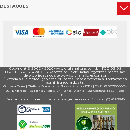
DESTAQUES
Copyright © 2000 - ­2026 www.giulianaflores.com.br, TODOS OS
DIREITOS RESERVADOS. As fotos aqui veiculadas, logotipo e marca são
de propriedade do site www.giulianaflores.com.br
É vetada a sua reprodução, total ou parcial, sem a expressa autorização da
administradora do site.
Giuliana Flores
|
Giuliana Comércio de Flores e Arranjos LTDA
| CNPJ: 67.389.718/0001­
92 |
Endereço: Rua Monte Alegre, 127
– Santo Antônio –
São Caetano do Sul
–
São
Paulo
Central de atendimento:
Escreva pra gente
ou Fale Conosco:
(11) 4224­9930