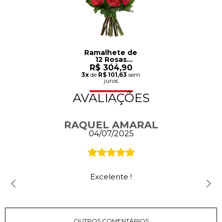
Ramalhete de
12 Rosas
Colombianas
R$ 304,90
Vermelhas
3x
de
R$ 101,63
sem
juros
AVALIAÇÕES
RAQUEL AMARAL
04/07/2025
Excelente !
OUTROS COMENTÁRIOS