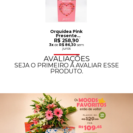
Orquídea Pink
Presente
Minha Mãe é
R$ 258,90
Especial
3x
de
R$ 86,30
sem
juros
AVALIAÇÕES
SEJA O PRIMEIRO A AVALIAR ESSE
PRODUTO.