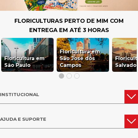
FLORICULTURAS PERTO DE MIM COM
ENTREGA EM ATÉ 3 HORAS
Floricultura em
Floricultura em
São José dos
Floricul
São Paulo
Campos
Salvado
INSTITUCIONAL
AJUDA E SUPORTE