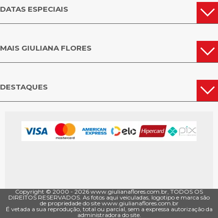
DATAS ESPECIAIS
MAIS GIULIANA FLORES
DESTAQUES
Copyright © 2000 - ­2026 www.giulianaflores.com.br, TODOS OS
DIREITOS RESERVADOS. As fotos aqui veiculadas, logotipo e marca são
de propriedade do site www.giulianaflores.com.br
É vetada a sua reprodução, total ou parcial, sem a expressa autorização da
administradora do site.