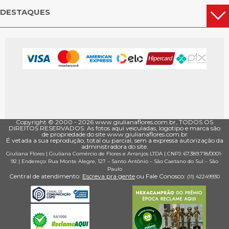
DESTAQUES
Copyright © 2000 - ­2026 www.giulianaflores.com.br, TODOS OS
DIREITOS RESERVADOS. As fotos aqui veiculadas, logotipo e marca são
de propriedade do site www.giulianaflores.com.br
É vetada a sua reprodução, total ou parcial, sem a expressa autorização da
administradora do site.
Giuliana Flores
|
Giuliana Comércio de Flores e Arranjos LTDA
| CNPJ: 67.389.718/0001­
92 |
Endereço: Rua Monte Alegre, 127
– Santo Antônio –
São Caetano do Sul
–
São
Paulo
Central de atendimento:
Escreva pra gente
ou Fale Conosco:
(11) 4224­9930