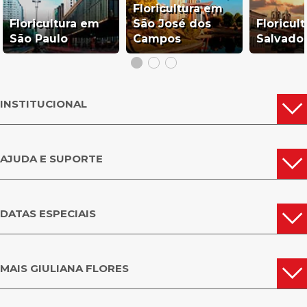
Floricultura em
Floricultura em
São José dos
Floricul
São Paulo
Campos
Salvado
INSTITUCIONAL
AJUDA E SUPORTE
DATAS ESPECIAIS
MAIS GIULIANA FLORES