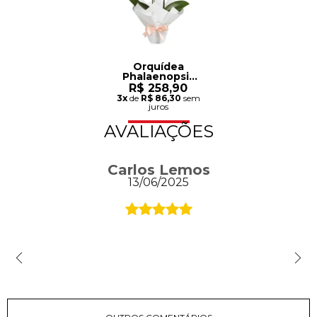
Orquídea
Phalaenopsis
Branca
R$ 258,90
Mesclada para
3x
de
R$ 86,30
sem
Presente
juros
AVALIAÇÕES
Carlos Lemos
13/06/2025