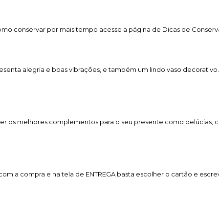
 como conservar por mais tempo acesse a página de Dicas de Conserv
senta alegria e boas vibrações, e também um lindo vaso decorativo
er os melhores complementos para o seu presente como pelúcias, cho
a com a compra e na tela de ENTREGA basta escolher o cartão e esc