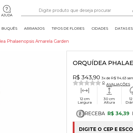
AJUDA
BUQUÊS
ARRANJOS
TIPOS DE FLORES
CIDADES
DATAS ES
dea Phalaenopsis Amarela Garden
ORQUÍDEA PHALAE
R$ 343,90
3x
de
R$ 114,63
sem
0
AVALIAÇÕES
12 cm
30 cm
12
Largura
Altura
Diâ
RECEBA
R$ 34,39
DIGITE O CEP E ESC