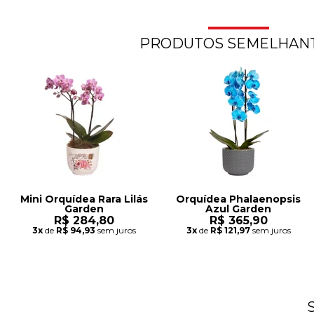
PRODUTOS SEMELHAN
Mini Orquídea Rara Lilás
Orquídea Phalaenopsis
Garden
Azul Garden
R$ 284,80
R$ 365,90
3x
de
R$ 94,93
sem juros
3x
de
R$ 121,97
sem juros