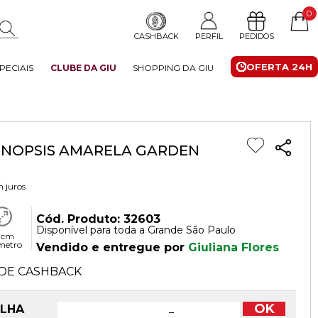
0
CASHBACK
PERFIL
PEDIDOS
OFERTA 24H
PECIAIS
CLUBE DA GIU
SHOPPING DA GIU
NOPSIS AMARELA GARDEN
 juros
Cód. Produto: 32603
Disponível para toda a Grande São Paulo
 cm
metro
Vendido e entregue por
Giuliana Flores
DE CASHBACK
OK
OLHA
−