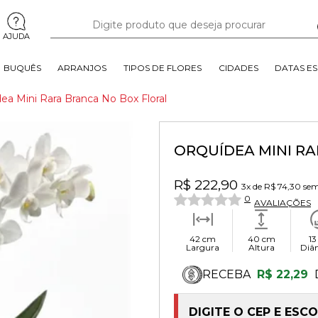
AJUDA
BUQUÊS
ARRANJOS
TIPOS DE FLORES
CIDADES
DATAS ES
ea Mini Rara Branca No Box Floral
ORQUÍDEA MINI R
R$ 222,90
3x
de
R$ 74,30
sem
0
AVALIAÇÕES
42 cm
40 cm
13
Largura
Altura
Diâ
RECEBA
R$ 22,29
DIGITE O CEP E ESC