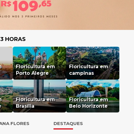
 3 HORAS
m
Floricultura em
Floricultura em
Porto Alegre
campinas
m
Floricultura em
Floricultura em
e
Brasília
Belo Horizonte
IANA FLORES
DESTAQUES