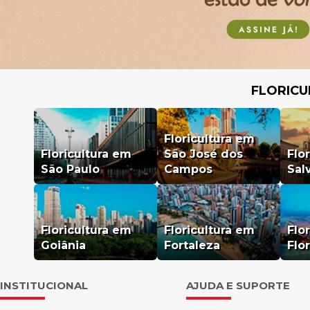
FLORICU
Floricultura em
Floricultura em
São José dos
Flo
São Paulo
Campos
Sal
Floricultura em
Floricultura em
Flo
Goiânia
Fortaleza
Flo
INSTITUCIONAL
AJUDA E SUPORTE