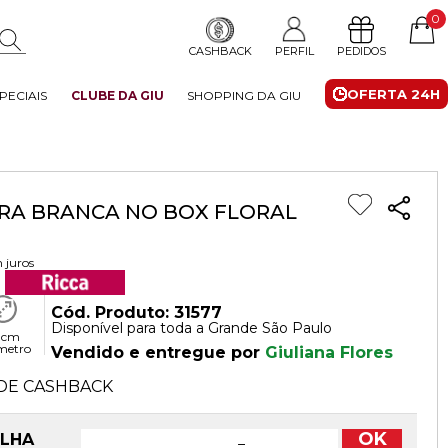
0
CASHBACK
PERFIL
PEDIDOS
OFERTA 24H
PECIAIS
CLUBE DA GIU
SHOPPING DA GIU
ARA BRANCA NO BOX FLORAL
 juros
Cód. Produto: 31577
Disponível para toda a Grande São Paulo
 cm
metro
Vendido e entregue por
Giuliana Flores
DE CASHBACK
OK
OLHA
−