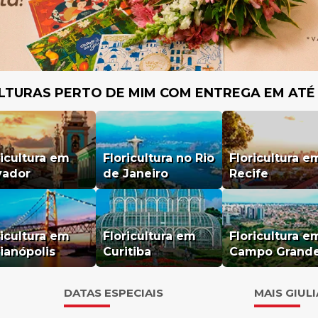
LTURAS PERTO DE MIM COM ENTREGA EM ATÉ
ricultura em
Floricultura no Rio
Floricultura e
vador
de Janeiro
Recife
ricultura em
Floricultura em
Floricultura e
rianópolis
Curitiba
Campo Grand
DATAS ESPECIAIS
MAIS GIUL