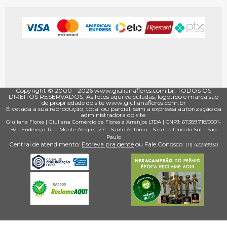
Copyright © 2000 - ­2026 www.giulianaflores.com.br, TODOS OS
DIREITOS RESERVADOS. As fotos aqui veiculadas, logotipo e marca são
de propriedade do site www.giulianaflores.com.br
É vetada a sua reprodução, total ou parcial, sem a expressa autorização da
administradora do site.
Giuliana Flores
|
Giuliana Comércio de Flores e Arranjos LTDA
| CNPJ: 67.389.718/0001­
92 |
Endereço: Rua Monte Alegre, 127
– Santo Antônio –
São Caetano do Sul
–
São
Paulo
Central de atendimento:
Escreva pra gente
ou Fale Conosco:
(11) 4224­9930