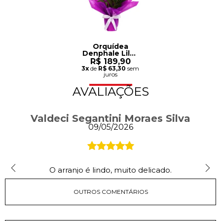
Orquídea
Denphale Lilás
Presente
R$ 189,90
3x
de
R$ 63,30
sem
juros
AVALIAÇÕES
Valdeci Segantini Moraes Silva
09/05/2026
O arranjo é lindo, muito delicado.
OUTROS COMENTÁRIOS