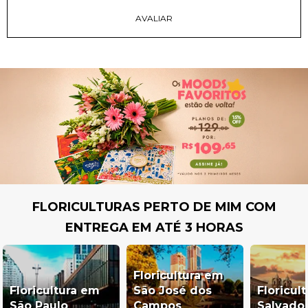
FLORICULTURAS PERTO DE MIM COM
ENTREGA EM ATÉ 3 HORAS
Floricultura em
Floricultura em
São José dos
Floricul
São Paulo
Campos
Salvado