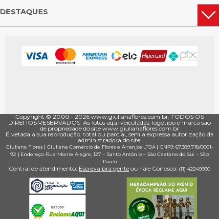
DESTAQUES
Copyright © 2000 - ­2026 www.giulianaflores.com.br, TODOS OS
DIREITOS RESERVADOS. As fotos aqui veiculadas, logotipo e marca são
de propriedade do site www.giulianaflores.com.br
É vetada a sua reprodução, total ou parcial, sem a expressa autorização da
administradora do site.
Giuliana Flores
|
Giuliana Comércio de Flores e Arranjos LTDA
| CNPJ: 67.389.718/0001­
92 |
Endereço: Rua Monte Alegre, 127
– Santo Antônio –
São Caetano do Sul
–
São
Paulo
Central de atendimento:
Escreva pra gente
ou Fale Conosco:
(11) 4224­9930