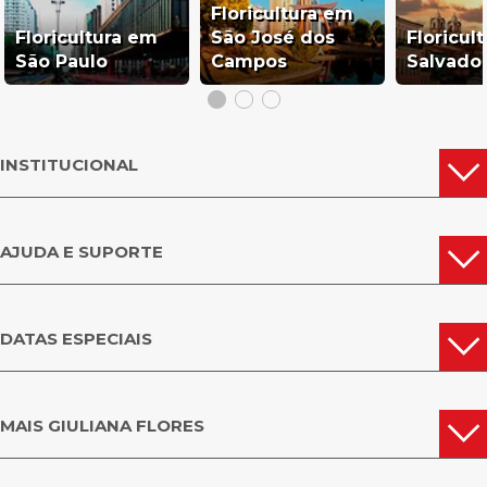
Floricultura em
Floricultura em
São José dos
Floricul
São Paulo
Campos
Salvado
INSTITUCIONAL
AJUDA E SUPORTE
DATAS ESPECIAIS
MAIS GIULIANA FLORES