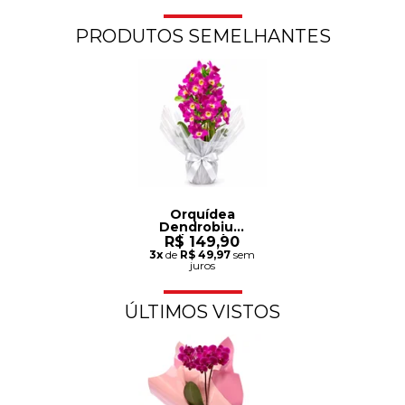
PRODUTOS SEMELHANTES
Orquídea
Dendrobium
Plantada
R$ 149,90
3x
de
R$ 49,97
sem
juros
ÚLTIMOS VISTOS