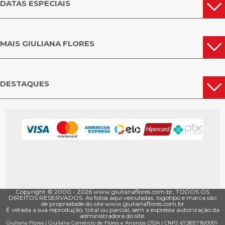
DATAS ESPECIAIS
MAIS GIULIANA FLORES
DESTAQUES
Copyright © 2000 - ­2026 www.giulianaflores.com.br, TODOS OS
DIREITOS RESERVADOS. As fotos aqui veiculadas, logotipo e marca são
de propriedade do site www.giulianaflores.com.br
É vetada a sua reprodução, total ou parcial, sem a expressa autorização da
administradora do site.
Giuliana Flores
|
Giuliana Comércio de Flores e Arranjos LTDA
| CNPJ: 67.389.718/0001­