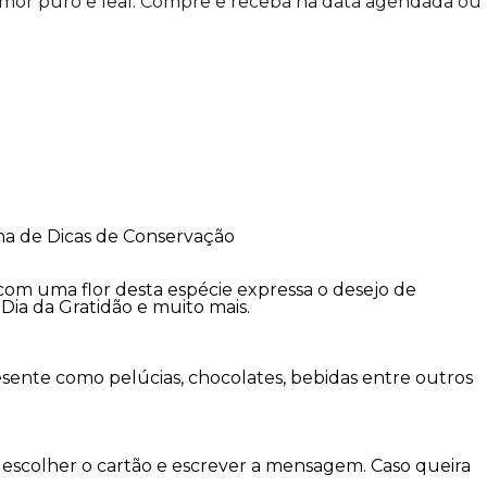
e amor puro e leal. Compre e receba na data agendada ou
ina de Dicas de Conservação
com uma flor desta espécie expressa o desejo de
 Dia da Gratidão e muito mais.
sente como pelúcias, chocolates, bebidas entre outros
escolher o cartão e escrever a mensagem. Caso queira