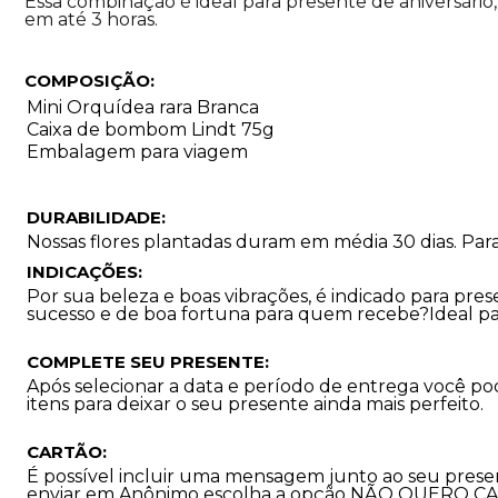
Essa combinação é ideal para presente de aniversário
em até 3 horas.
COMPOSIÇÃO:
Mini Orquídea rara Branca
Caixa de bombom Lindt 75g
Embalagem para viagem
DURABILIDADE:
Nossas flores plantadas duram em média 30 dias. Par
INDICAÇÕES:
Por sua beleza e boas vibrações, é indicado para pr
sucesso e de boa fortuna para quem recebe?Ideal para 
COMPLETE SEU PRESENTE:
Após selecionar a data e período de entrega você p
itens para deixar o seu presente ainda mais perfeito.
CARTÃO:
É possível incluir uma mensagem junto ao seu prese
enviar em Anônimo escolha a opção NÃO QUERO C