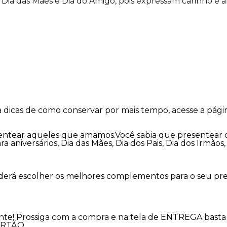
, Dia das Mães e Dia do Amigo, pois expressam carinho 
a dicas de como conservar por mais tempo, acesse a pág
esentear aqueles que amamos.Você sabia que presentear 
aniversários, Dia das Mães, Dia dos Pais, Dia dos Irmãos,
oderá escolher os melhores complementos para o seu pre
nte! Prossiga com a compra e na tela de ENTREGA basta 
ARTÃO.