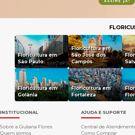
FLORICU
Floricultura em
Floricultura em
São José dos
Flo
São Paulo
Campos
Sal
Floricultura em
Floricultura em
Flo
Goiânia
Fortaleza
Flo
INSTITUCIONAL
AJUDA E SUPORTE
Sobre a Giuliana Flores
Central de Atendiment
Quem somos
Como Comprar