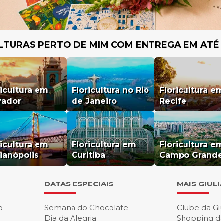
LTURAS PERTO DE MIM COM ENTREGA EM ATÉ
ricultura em
Floricultura no Rio
Floricultura e
vador
de Janeiro
Recife
ricultura em
Floricultura em
Floricultura e
rianópolis
Curitiba
Campo Grand
DATAS ESPECIAIS
MAIS GIUL
o
Semana do Chocolate
Clube da Gi
Dia da Alegria
Shopping d