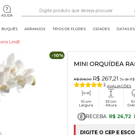
AJUDA
BUQUÊS
ARRANJOS
TIPOS DE FLORES
CIDADES
DATAS ES
ons Lindt
-10%
MINI ORQUÍDEA RA
R$ 267,21
R$ 296,90
3x
de
R$
5
AVALIAÇÕES
10 cm
33 cm
10
Largura
Altura
Diâ
RECEBA
R$ 26,72
DIGITE O CEP E ESC