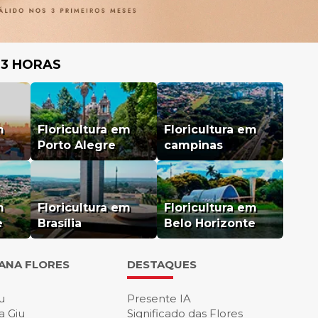
 3 HORAS
m
Floricultura em
Floricultura em
Porto Alegre
campinas
m
Floricultura em
Floricultura em
e
Brasília
Belo Horizonte
IANA FLORES
DESTAQUES
u
Presente IA
a Giu
Significado das Flores