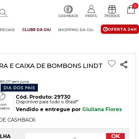
0
CASHBACK
PERFIL
PEDIDOS
OFERTA 24H
PECIAIS
CLUBE DA GIU
SHOPPING DA GIU
RA E CAIXA DE BOMBONS LINDT
 89,07
sem juros
Cód. Produto: 29730
Disponível para todo o Brasil*
 cm
metro
Vendido e entregue por
Giuliana Flores
DE CASHBACK
OK
OLHA
−