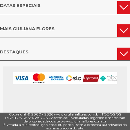
DATAS ESPECIAIS
MAIS GIULIANA FLORES
DESTAQUES
Copyright © 2000 - ­2026 www.giulianaflores.com.br, TODOS OS
DIREITOS RESERVADOS. As fotos aqui veiculadas, logotipo e marca são
de propriedade do site www.giulianaflores.com.br
É vetada a sua reprodução, total ou parcial, sem a expressa autorização da
administradora do site.