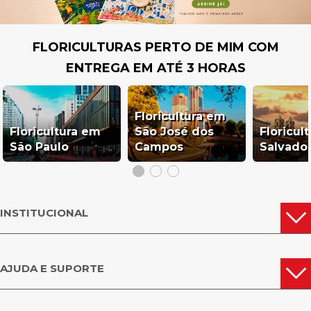
FLORICULTURAS PERTO DE MIM COM
ENTREGA EM ATÉ 3 HORAS
Floricultura em
Floricultura em
São José dos
Floricul
São Paulo
Campos
Salvado
INSTITUCIONAL
AJUDA E SUPORTE