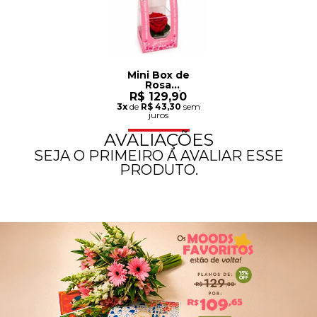
Mini Box de
Rosa
Encantada
R$ 129,90
Vermelha - Mãe
3x
de
R$ 43,30
sem
Laço de Amor
juros
AVALIAÇÕES
SEJA O PRIMEIRO A AVALIAR ESSE
PRODUTO.