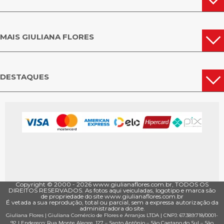
MAIS GIULIANA FLORES
DESTAQUES
Copyright © 2000 - ­2026 www.giulianaflores.com.br, TODOS OS
DIREITOS RESERVADOS. As fotos aqui veiculadas, logotipo e marca são
de propriedade do site www.giulianaflores.com.br
É vetada a sua reprodução, total ou parcial, sem a expressa autorização da
administradora do site.
Giuliana Flores
|
Giuliana Comércio de Flores e Arranjos LTDA
| CNPJ: 67.389.718/0001­
92 |
Endereço: Rua Monte Alegre, 127
– Santo Antônio –
São Caetano do Sul
–
São