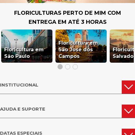
FLORICULTURAS PERTO DE MIM COM
ENTREGA EM ATÉ 3 HORAS
Floricultura em
Floricultura em
São José dos
Floricul
São Paulo
Campos
Salvado
INSTITUCIONAL
AJUDA E SUPORTE
DATAS ESPECIAIS