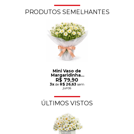
PRODUTOS SEMELHANTES
Mini Vaso de
Margaridinhas
Plantadas
R$ 79,90
3x
de
R$ 26,63
sem
juros
ÚLTIMOS VISTOS