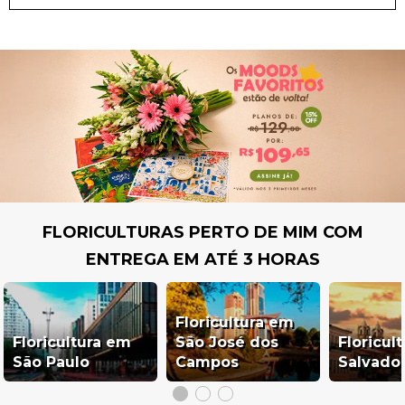
FLORICULTURAS PERTO DE MIM COM
ENTREGA EM ATÉ 3 HORAS
Floricultura em
Floricultura em
São José dos
Floricul
São Paulo
Campos
Salvado