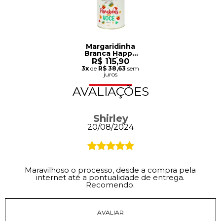
Margaridinha
Branca Happy
Birthday
R$ 115,90
3x
de
R$ 38,63
sem
juros
AVALIAÇÕES
Shirley
20/08/2024
Maravilhoso o processo, desde a compra pela
internet até a pontualidade de entrega.
Recomendo.