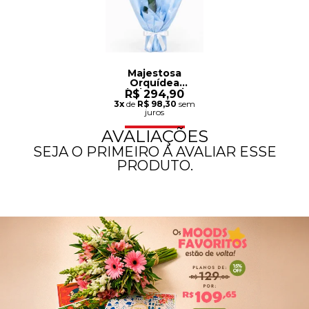
Majestosa
Orquídea
Phalaenopsis
R$ 294,90
Azul
3x
de
R$ 98,30
sem
juros
AVALIAÇÕES
SEJA O PRIMEIRO A AVALIAR ESSE
PRODUTO.