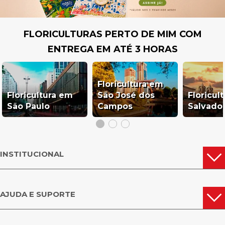
FLORICULTURAS PERTO DE MIM COM
ENTREGA EM ATÉ 3 HORAS
Floricultura em
Floricultura em
São José dos
Floricul
São Paulo
Campos
Salvado
INSTITUCIONAL
AJUDA E SUPORTE