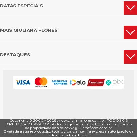
DATAS ESPECIAIS
MAIS GIULIANA FLORES
DESTAQUES
Copyright © 2000 - ­2026 www.giulianaflores.com.br, TODOS OS
DIREITOS RESERVADOS. As fotos aqui veiculadas, logotipo e marca são
de propriedade do site www.giulianaflores.com.br
É vetada a sua reprodução, total ou parcial, sem a expressa autorização da
administradora do site.