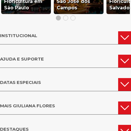
Floricultura em
São José dos
Floricul
São Paulo
Campos
Salvado
INSTITUCIONAL
AJUDA E SUPORTE
DATAS ESPECIAIS
MAIS GIULIANA FLORES
DESTAQUES