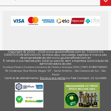
Copyright © 2000 - ­2026 www.giulianaflores.com.br, TODOS OS
DIREITOS RESERVADOS. As fotos aqui veiculadas, logotipo e marca são
de propriedade do site www.giulianaflores.com.br
É vetada a sua reprodução, total ou parcial, sem a expressa autorização da
administradora do site.
Giuliana Flores
|
Giuliana Comércio de Flores e Arranjos LTDA
| CNPJ: 67.389.718/0001­
92 |
Endereço: Rua Monte Alegre, 127
– Santo Antônio –
São Caetano do Sul
–
São
Paulo
Central de atendimento:
Escreva pra gente
ou Fale Conosco:
(11) 4224­9930