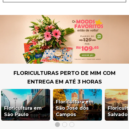
FLORICULTURAS PERTO DE MIM COM
ENTREGA EM ATÉ 3 HORAS
Floricultura em
Floricultura em
São José dos
Floricul
São Paulo
Campos
Salvado