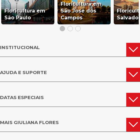
Floricultura em
Floricultura em
São José dos
Floricul
São Paulo
Campos
Salvado
INSTITUCIONAL
AJUDA E SUPORTE
DATAS ESPECIAIS
MAIS GIULIANA FLORES