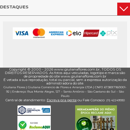
DESTAQUES
Copyright © 2000 - ­2026 www.giulianaflores.com.br, TODOS OS
DIREITOS RESERVADOS. As fotos aqui veiculadas, logotipo e marca são
de propriedade do site www.giulianaflores.com.br
É vetada a sua reprodução, total ou parcial, sem a expressa autorização da
administradora do site.
Giuliana Flores
|
Giuliana Comércio de Flores e Arranjos LTDA
| CNPJ: 67.389.718/0001­
92 |
Endereço: Rua Monte Alegre, 127
– Santo Antônio –
São Caetano do Sul
–
São
Paulo
Central de atendimento:
Escreva pra gente
ou Fale Conosco:
(11) 4224­9930