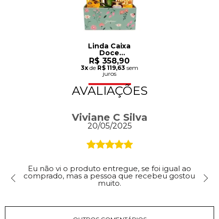
Linda Caixa
Doce
Despertar
R$ 358,90
3x
de
R$ 119,63
sem
juros
AVALIAÇÕES
Viviane C Silva
20/05/2025
Eu não vi o produto entregue, se foi igual ao
comprado, mas a pessoa que recebeu gostou
muito.