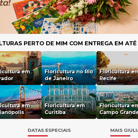
LTURAS PERTO DE MIM COM ENTREGA EM ATÉ
ricultura em
Floricultura no Rio
Floricultura e
vador
de Janeiro
Recife
ricultura em
Floricultura em
Floricultura e
rianópolis
Curitiba
Campo Grand
DATAS ESPECIAIS
MAIS GIUL