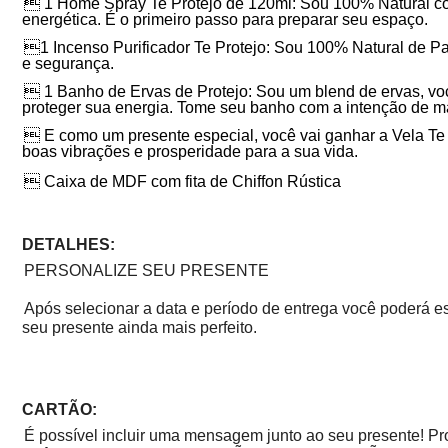
 1 Home Spray Te Protejo de 120ml: Sou 100% Natural com 
energética. É o primeiro passo para preparar seu espaço.
1 Incenso Purificador Te Protejo: Sou 100% Natural de Pa
e segurança.
 1 Banho de Ervas de Protejo: Sou um blend de ervas, voc
proteger sua energia. Tome seu banho com a intenção de ma
 E como um presente especial, você vai ganhar a Vela Te I
boas vibrações e prosperidade para a sua vida.
 Caixa de MDF com fita de Chiffon Rústica
DETALHES:
PERSONALIZE SEU PRESENTE
Após selecionar a data e período de entrega você poderá e
seu presente ainda mais perfeito.
CARTÃO:
É possível incluir uma mensagem junto ao seu presente! P