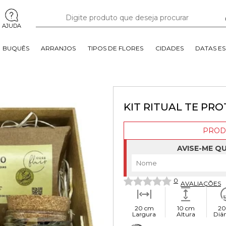
AJUDA
BUQUÊS
ARRANJOS
TIPOS DE FLORES
CIDADES
DATAS ES
KIT RITUAL TE PR
PROD
AVISE-ME Q
0
AVALIAÇÕES
20 cm
10 cm
20
Largura
Altura
Diâ