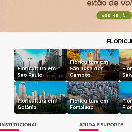
FLORICU
Floricultura em
Floricultura em
São José dos
Flo
São Paulo
Campos
Sal
Floricultura em
Floricultura em
Flo
Goiânia
Fortaleza
Flo
INSTITUCIONAL
AJUDA E SUPORTE