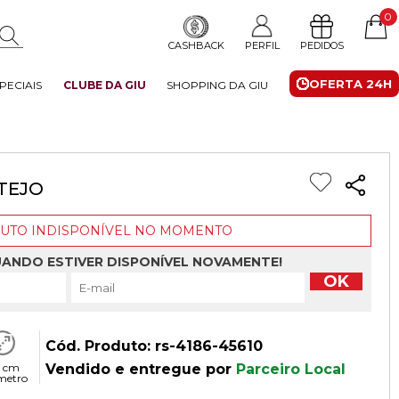
0
CASHBACK
PERFIL
PEDIDOS
OFERTA 24H
PECIAIS
CLUBE DA GIU
SHOPPING DA GIU
OTEJO
UTO INDISPONÍVEL NO MOMENTO
UANDO ESTIVER DISPONÍVEL NOVAMENTE!
OK
Cód. Produto: rs-4186-45610
 cm
Vendido e entregue por
Parceiro Local
metro