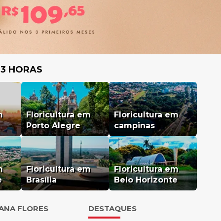
 3 HORAS
m
Floricultura em
Floricultura em
Porto Alegre
campinas
m
Floricultura em
Floricultura em
e
Brasília
Belo Horizonte
IANA FLORES
DESTAQUES