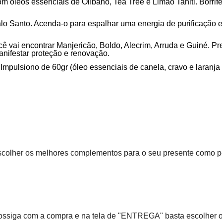
óleos essenciais de Olíbano, Tea Tree e Limão Tahiti. Borrife
lo Santo. Acenda-o para espalhar uma energia de purificação e
ê vai encontrar Manjericão, Boldo, Alecrim, Arruda e Guiné. P
nifestar proteção e renovação.
mpulsiono de 60gr (óleo essenciais de canela, cravo e laranja 
scolher os melhores complementos para o seu presente como pelú
rossiga com a compra e na tela de "ENTREGA" basta escolher 