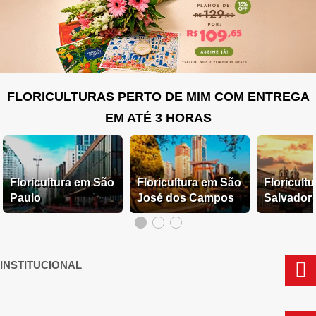
FLORICULTURAS PERTO DE MIM COM ENTREGA
EM ATÉ 3 HORAS
Floricultura em São
Floricultura em São
Floricult
Paulo
José dos Campos
Salvador
INSTITUCIONAL