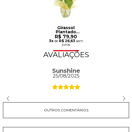
Girassol
Plantado
Presente
R$ 79,90
3x
de
R$ 26,63
sem
juros
AVALIAÇÕES
Sunshine
25/08/2025
OUTROS COMENTÁRIOS