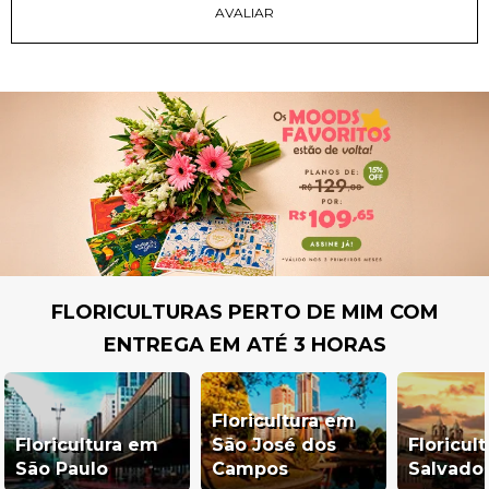
FLORICULTURAS PERTO DE MIM COM
ENTREGA EM ATÉ 3 HORAS
Floricultura em
Floricultura em
São José dos
Floricul
São Paulo
Campos
Salvado