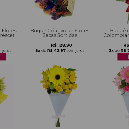
 Flores
Buquê Criativo de Flores
Buquê d
rescer
Secas Sortidas
Colombian
R$ 128,90
R$
 juros
3x
de
R$ 42,97
sem juros
3x
de
R$ 