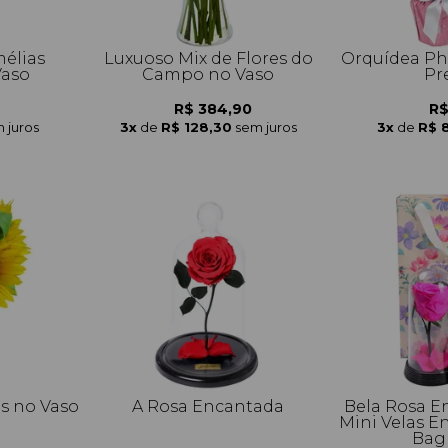
élias
Luxuoso Mix de Flores do
Orquídea Ph
Vaso
Campo no Vaso
Pr
R$ 384,90
R$
 juros
3x
de
R$ 128,30
sem juros
3x
de
R$ 
is no Vaso
A Rosa Encantada
Bela Rosa E
Mini Velas E
Bag