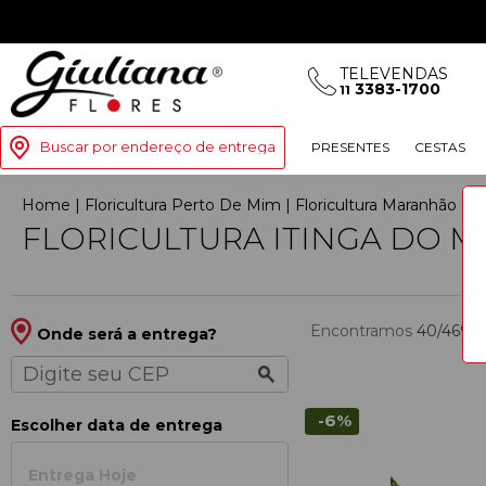
TELEVENDAS
3383-1700
11
Buscar por endereço de entrega
PRESENTES
CESTAS
Home
|
Floricultura Perto De Mim
|
Floricultura Maranhão
|
F
FLORICULTURA ITINGA DO 
Encontramos
40/469
p
Onde será a entrega?
-6%
Escolher data de entrega
Entrega Hoje