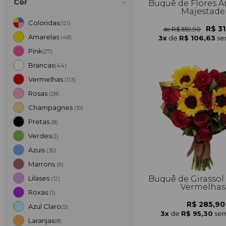
Cor
Buquê de Flores A
Majestade
Coloridas
(121)
R$ 3
de R$ 359,90
Amarelas
3x
de
R$ 106,63
se
(48)
Pink
(27)
Brancas
(44)
Vermelhas
(113)
Rosas
(28)
Champagnes
(10)
Pretas
(8)
Verdes
(2)
Azuis
(30)
Marrons
(6)
Buquê de Girassol
Lilases
(12)
Vermelhas
Roxas
(1)
R$ 285,90
Azul Claro
(5)
3x
de
R$ 95,30
sem
Laranjas
(8)