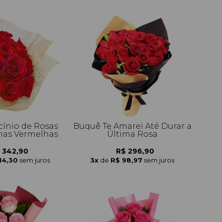
cínio de Rosas
Buquê Te Amarei Até Durar a
as Vermelhas
Última Rosa
 342,90
R$ 296,90
14,30
sem juros
3x
de
R$ 98,97
sem juros