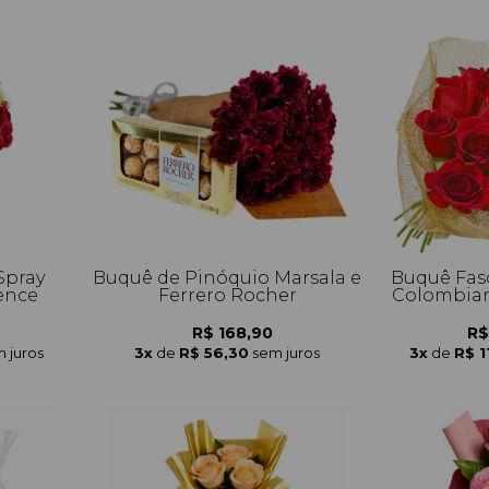
Spray
Buquê de Pinóquio Marsala e
Buquê Fas
ence
Ferrero Rocher
Colombian
R$ 168,90
R$
 juros
3x
de
R$ 56,30
sem juros
3x
de
R$ 1