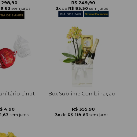
 298,90
R$ 249,90
99,63
sem juros
3x
de
R$ 83,30
sem juros
itário Lindt
Box Sublime Combinação
$ 4,90
R$ 355,90
1,63
sem juros
3x
de
R$ 118,63
sem juros