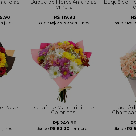
marelas
Buquê de Flores Amarelas
Buquê de Fl
Ternura
T
19,90
R$ 119,90
R$
m juros
3x
de
R$ 39,97
sem juros
3x
de
R$ 
 e Rosas
Buquê de Margaridinhas
Buquê d
Coloridas
Champan
R$ 249,90
R$
 juros
3x
de
R$ 83,30
sem juros
3x
de
R$ 