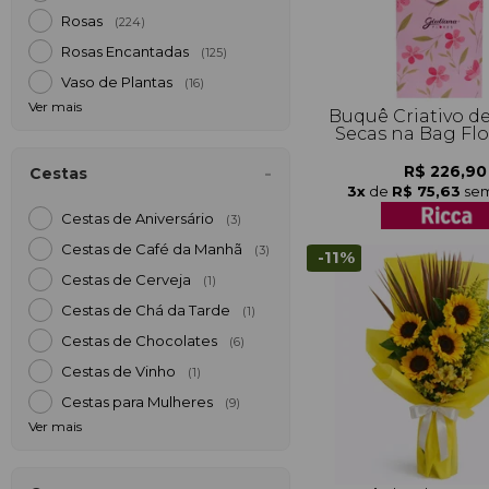
Rosas
(224)
Rosas Encantadas
(125)
Vaso de Plantas
(16)
Ver mais
Buquê Criativo de
Secas na Bag Flo
R$ 226,90
Cestas
3x
de
R$ 75,63
sem
Cestas de Aniversário
(3)
Cestas de Café da Manh
(3)
-11%
Cestas de Cerveja
(1)
Cestas de Chá da Tarde
(1)
Cestas de Chocolates
(6)
Cestas de Vinho
(1)
Cestas para Mulheres
(9)
Ver mais