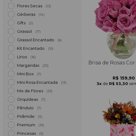
Flores Secas
(13)
Gérberas
(14)
Gifts
(2)
Girassol
(17)
Girassol Encantado
(6)
Kit Encantado
(10)
Lírios
(16)
Brisa de Rosas Cor
Margaridas
(25)
Mini Box
(7)
R$ 159,90
Mini Rosa Encantada
(13)
3x
de
R$ 53,30
sem
Mix de Flores
(53)
Orquídeas
(7)
Pêndulo
(7)
Pirâmide
(5)
Premium
(10)
Princesas
(5)