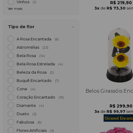
Vinhos
R$ 219,90
(1)
3x
de
R$ 73,30
sem
Ver mais
Tipo de flor
A Rosa Encantada
(6)
Astromélias
(23)
Bela Rosa
(14)
Bela Rosa Estrelada
(4)
Beleza da Rosa
(2)
Buquê Encantado
(7)
Cone
(4)
Belos Girassóis En
Coração Encantado
(10)
Diamante
R$ 299,90
(4)
3x
de
R$ 99,97
sem
Dueto
(3)
Fabulosa
(6)
Flores Artificiais
(3)