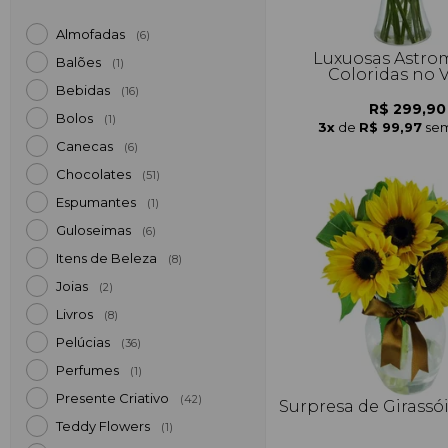
Almofadas
(6)
Luxuosas Astrom
Balões
(1)
Coloridas no 
Bebidas
(16)
R$ 299,90
Bolos
(1)
3x
de
R$ 99,97
sem
Canecas
(6)
Chocolates
(51)
Espumantes
(1)
Guloseimas
(6)
Itens de Beleza
(8)
Joias
(2)
Livros
(8)
Pelúcias
(36)
Perfumes
(1)
Presente Criativo
(42)
Surpresa de Girassó
Teddy Flowers
(1)