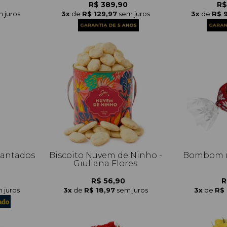
R$ 389,90
R$
 juros
3x
de
R$ 129,97
sem juros
3x
de
R$ 
cantados
Biscoito Nuvem de Ninho -
Bombom un
Giuliana Flores
R$ 56,90
R
 juros
3x
de
R$ 18,97
sem juros
3x
de
R$ 