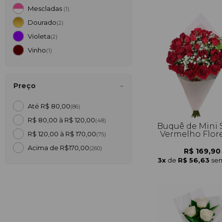
Mescladas
(1)
Dourado
(2)
Violeta
(2)
Vinho
(1)
Preço
Até R$ 80,00
(86)
R$ 80,00 à R$ 120,00
(48)
Buquê de Mini 
Vermelho Flor
R$ 120,00 à R$ 170,00
(75)
Acima de R$170,00
(260)
R$ 169,90
3x
de
R$ 56,63
sem