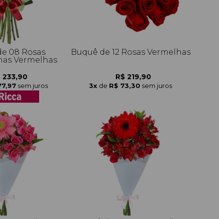
e 08 Rosas
Buquê de 12 Rosas Vermelhas
as Vermelhas
 233,90
R$ 219,90
77,97
sem juros
3x
de
R$ 73,30
sem juros