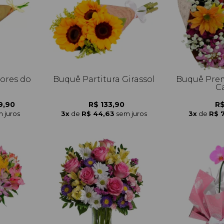
lores do
Buquê Partitura Girassol
Buquê Prem
C
9,90
R$ 133,90
R$
 juros
3x
de
R$ 44,63
sem juros
3x
de
R$ 