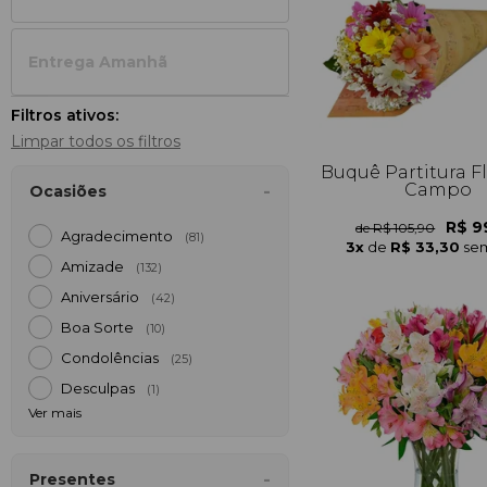
Entrega Amanh
Filtros ativos:
Limpar todos os filtros
Buquê Partitura F
Campo
Ocasiões
R$ 9
de R$ 105,90
Agradecimento
(81)
3x
de
R$ 33,30
sem
Amizade
(132)
Aniversário
(42)
Boa Sorte
(10)
Condolências
(25)
Desculpas
(1)
Ver mais
Presentes