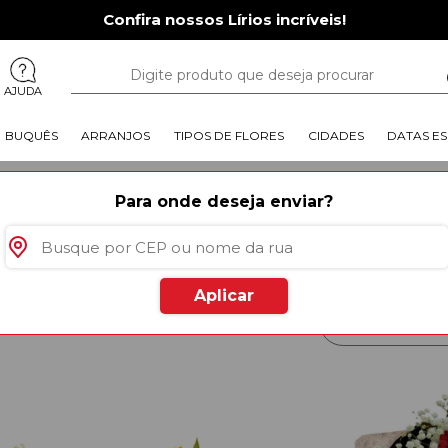
Confira nossos Lírios incríveis!
AJUDA
BUQUÊS
ARRANJOS
TIPOS DE FLORES
CIDADES
DATAS ES
loricultura Itinga Do Maranhão
Para onde deseja enviar?
Que tal ter a melhor floricultu
MARANHÃO
Flores, a floricultura online ma
manhã, arranjos, buquês e uma 
Maranhãosem precisar sair de c
Aplicar
rodutos
especiais para você
Mais Vendido