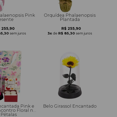
alaenopsis Pink
Orquídea Phalaenopsis
esente
Plantada
 255,90
R$ 255,90
85,30
sem juros
3x
de
R$ 85,30
sem juros
ncantada Pink e
Belo Girassol Encantado
ncontro Floral na
 Pétalas