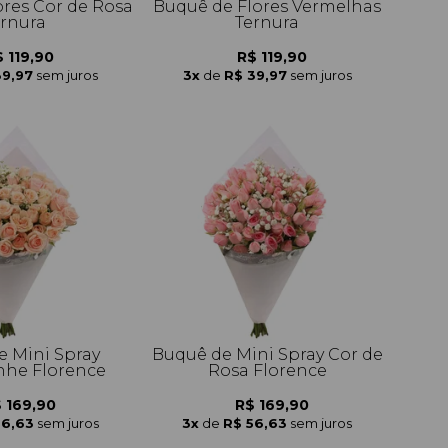
ores Cor de Rosa
Buquê de Flores Vermelhas
ernura
Ternura
 119,90
R$ 119,90
39,97
sem juros
3x
de
R$ 39,97
sem juros
e Mini Spray
Buquê de Mini Spray Cor de
he Florence
Rosa Florence
 169,90
R$ 169,90
56,63
sem juros
3x
de
R$ 56,63
sem juros