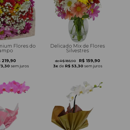
ium Flores do
Delicado Mix de Flores
ampo
Silvestres
 219,90
R$ 159,90
de R$ 185,90
73,30
sem juros
3x
de
R$ 53,30
sem juros