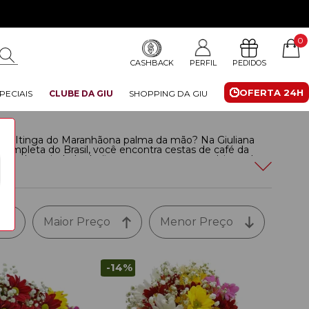
0
CASHBACK
PERFIL
PEDIDOS
OFERTA 24H
PECIAIS
CLUBE DA GIU
SHOPPING DA GIU
ra de Itinga do Maranhãona palma da mão? Na Giuliana
is completa do Brasil, você encontra cestas de café da
grande variedade de flores com entrega em Itinga do
asa. Incrível, não é mesmo?
Leia mais
Maior Preço
Menor Preço
-14%