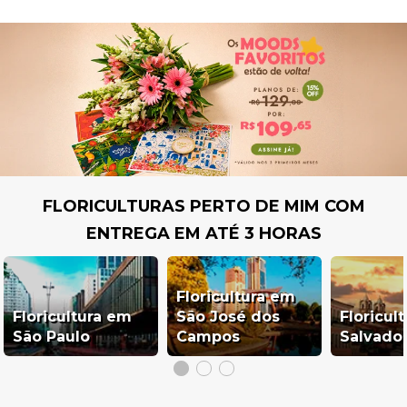
FLORICULTURAS PERTO DE MIM COM
ENTREGA EM ATÉ 3 HORAS
Floricultura em
Floricultura em
São José dos
Floricul
São Paulo
Campos
Salvado