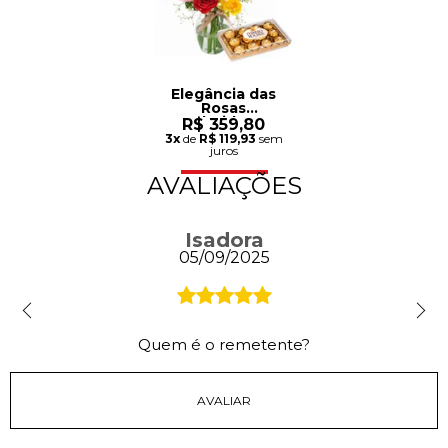
Elegância das
Rosas
Coloridas e
R$ 359,80
Ferrero
3x
de
R$ 119,93
sem
juros
AVALIAÇÕES
Isadora
05/09/2025
Quem é o remetente?