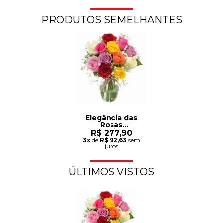
PRODUTOS SEMELHANTES
Elegância das
Rosas
Coloridas
R$ 277,90
3x
de
R$ 92,63
sem
juros
ÚLTIMOS VISTOS