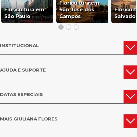
Floricultura em
Floricultura em
São José dos
Floricul
São Paulo
Campos
Salvado
INSTITUCIONAL
AJUDA E SUPORTE
DATAS ESPECIAIS
MAIS GIULIANA FLORES