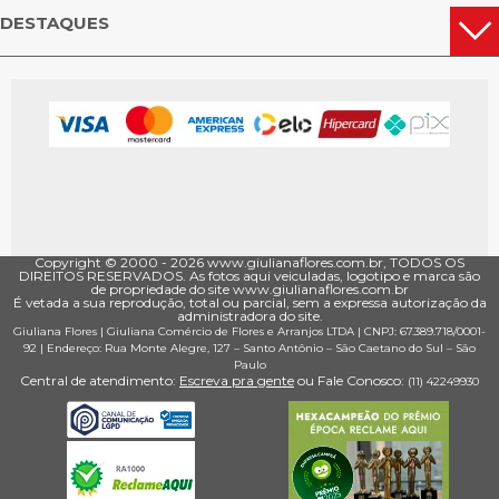
DESTAQUES
Copyright © 2000 - ­2026 www.giulianaflores.com.br, TODOS OS
DIREITOS RESERVADOS. As fotos aqui veiculadas, logotipo e marca são
de propriedade do site www.giulianaflores.com.br
É vetada a sua reprodução, total ou parcial, sem a expressa autorização da
administradora do site.
Giuliana Flores
|
Giuliana Comércio de Flores e Arranjos LTDA
| CNPJ: 67.389.718/0001­
92 |
Endereço: Rua Monte Alegre, 127
– Santo Antônio –
São Caetano do Sul
–
São
Paulo
Central de atendimento:
Escreva pra gente
ou Fale Conosco:
(11) 4224­9930