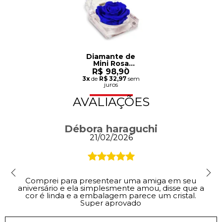
Diamante de
Mini Rosa
Encantada
R$ 98,90
Azul
3x
de
R$ 32,97
sem
juros
AVALIAÇÕES
Débora haraguchi
21/02/2026
Comprei para presentear uma amiga em seu
aniversário e ela simplesmente amou, disse que a
cor é linda e a embalagem parece um cristal.
Super aprovado