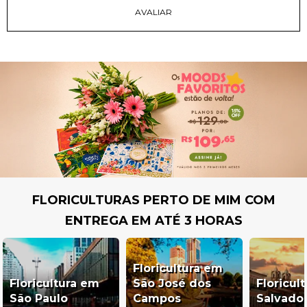
FLORICULTURAS PERTO DE MIM COM
ENTREGA EM ATÉ 3 HORAS
Floricultura em
Floricultura em
São José dos
Floricul
São Paulo
Campos
Salvado