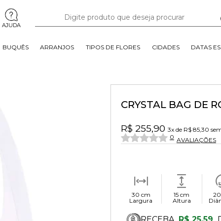
AJUDA
BUQUÊS
ARRANJOS
TIPOS DE FLORES
CIDADES
DATAS ES
CRYSTAL BAG DE R
R$ 255,90
3x
de
R$ 85,30
sem
0
AVALIAÇÕES
30 cm
15 cm
20
Largura
Altura
Diâ
RECEBA
R$ 25,59