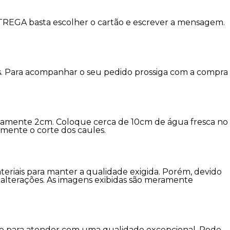
NTREGA basta escolher o cartão e escrever a mensagem.
eis. Para acompanhar o seu pedido prossiga com a compra
damente 2cm. Coloque cerca de 10cm de água fresca no
amente o corte dos caules.
ateriais para manter a qualidade exigida. Porém, devido
er alterações. As imagens exibidas são meramente
imo para atender com uma qualidade excepcional. Pode