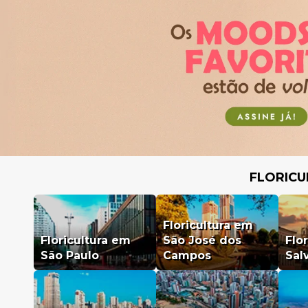
FLORICU
Floricultura em
Floricultura em
São José dos
Flo
São Paulo
Campos
Sal