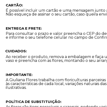
CARTÃO:
É possível incluir um cartão e uma mensagem junto 
Não esqueça de assinar o seu cartão, caso queira en
ENTREGA E FRETE:
Para consultar o prazo e valor preencha o CEP do de
e informe o seu telefone celular no campo de Confi
CUIDADOS:
Ao receber o produto, remova a embalagem e faça u
vaso e preencha com as flores, montando o seu arran
IMPORTANTE:
A Giuliana Flores trabalha com floriculturas parceira
às características de cada local, variações naturais d
ilustrativas.
POLÍTICA DE SUBSTITUIÇÃO:
As flores são itens perecíveis e sazonais, podendo 