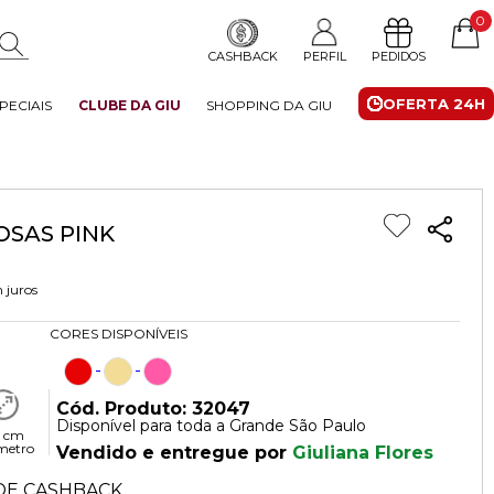
0
CASHBACK
PERFIL
PEDIDOS
OFERTA 24H
PECIAIS
CLUBE DA GIU
SHOPPING DA GIU
OSAS PINK
 juros
CORES DISPONÍVEIS
Cód. Produto: 32047
Disponível para toda a Grande São Paulo
 cm
metro
Vendido e entregue por
Giuliana Flores
DE CASHBACK