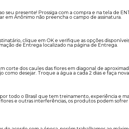
ao seu presente! Prossiga com a compra e na tela de E
viar em Anônimo não preencha o campo de assinatura.
stinatário, clique em OK e verifique as opções disponív
rmação de Entrega localizado na página de Entrega.
m corte dos caules das flores em diagonal de aproxima
jo como desejar. Troque a água a cada 2 dias e faça nov
s por todo o Brasil que tem treinamento, experiência e m
as flores e outras interferências, os produtos podem sofr
variar de acordo com a época, porém trabalhamos ao máx