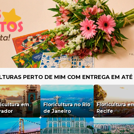
LTURAS PERTO DE MIM COM ENTREGA EM ATÉ
ricultura em
Floricultura no Rio
Floricultura e
vador
de Janeiro
Recife