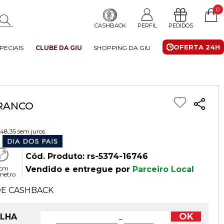
0
CASHBACK
PERFIL
PEDIDOS
OFERTA 24H
PECIAIS
CLUBE DA GIU
SHOPPING DA GIU
RANCO
 48,35
sem juros
Cód. Produto: rs-5374-16746
 cm
Vendido e entregue por
Parceiro Local
metro
E CASHBACK
OK
OLHA
−