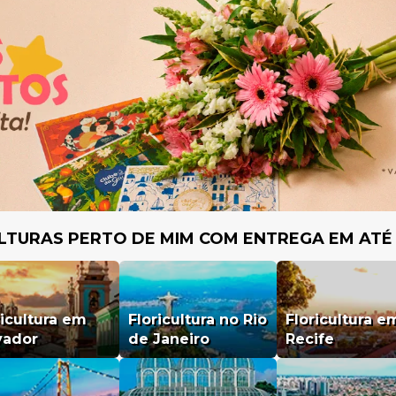
LTURAS PERTO DE MIM COM ENTREGA EM ATÉ
ricultura em
Floricultura no Rio
Floricultura e
vador
de Janeiro
Recife