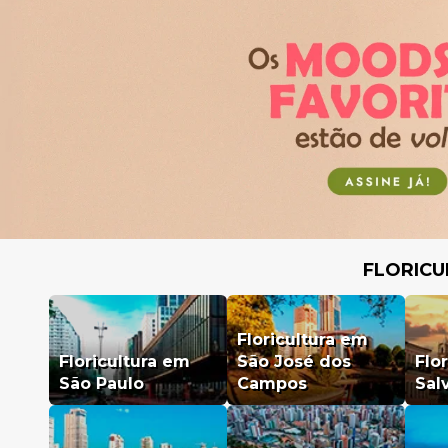
FLORICU
Floricultura em
Floricultura em
São José dos
Flo
São Paulo
Campos
Sal