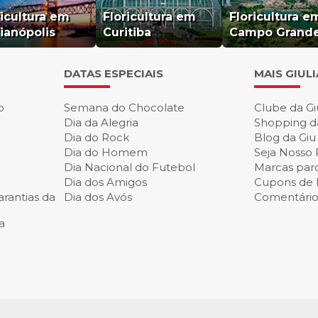
ricultura em
Floricultura em
Floricultura e
rianópolis
Curitiba
Campo Grand
DATAS ESPECIAIS
MAIS GIUL
o
Semana do Chocolate
Clube da Gi
Dia da Alegria
Shopping d
Dia do Rock
Blog da Giu
Dia do Homem
Seja Nosso 
Dia Nacional do Futebol
Marcas parc
Dia dos Amigos
Cupons de
rantias da
Dia dos Avós
Comentários
a