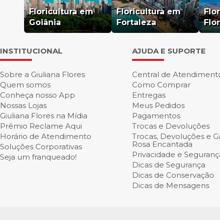
Floricultura em
Floricultura em
Flo
Goiânia
Fortaleza
Flo
INSTITUCIONAL
AJUDA E SUPORTE
Sobre a Giuliana Flores
Central de Atendiment
Quem somos
Como Comprar
Conheça nosso App
Entregas
Nossas Lojas
Meus Pedidos
Giuliana Flores na Mídia
Pagamentos
Prêmio Reclame Aqui
Trocas e Devoluções
Horário de Atendimento
Trocas, Devoluções e Ga
Rosa Encantada
Soluções Corporativas
Privacidade e Seguranç
Seja um franqueado!
Dicas de Segurança
Dicas de Conservação
Dicas de Mensagens