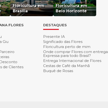
m
Floricultura em
Floricultura em
e
Brasília
Belo Horizonte
IANA FLORES
DESTAQUES
u
Presente IA
a Giu
Significado das Flores
Floricultura perto de mim
Parceiro
Onde comprar Flores com entrega
Expressa para todo Brasil?
eiras
Entrega Internacional de Flores
 Desconto
Cestas de Café da Manh
 de Clientes
Buquê de Rosas