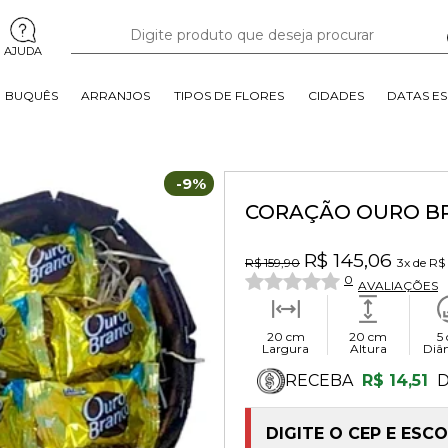
AJUDA
BUQUÊS
ARRANJOS
TIPOS DE FLORES
CIDADES
DATAS ES
-9%
CORAÇÃO OURO B
R$ 145,06
R$ 159,90
3x
de
R$
0
AVALIAÇÕES
20 cm
20 cm
5
Largura
Altura
Diâ
RECEBA
R$ 14,51
D
DIGITE O CEP E ESC