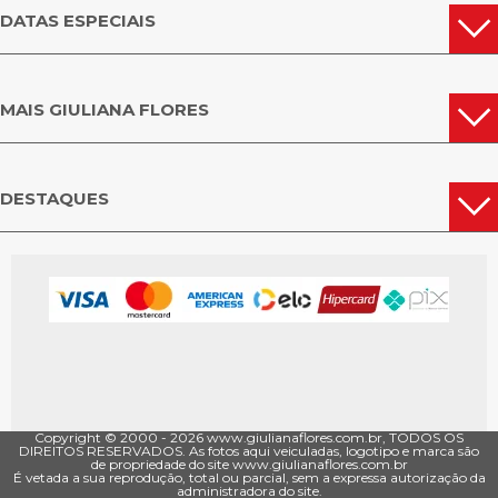
DATAS ESPECIAIS
MAIS GIULIANA FLORES
DESTAQUES
Copyright © 2000 - ­2026 www.giulianaflores.com.br, TODOS OS
DIREITOS RESERVADOS. As fotos aqui veiculadas, logotipo e marca são
de propriedade do site www.giulianaflores.com.br
É vetada a sua reprodução, total ou parcial, sem a expressa autorização da
administradora do site.