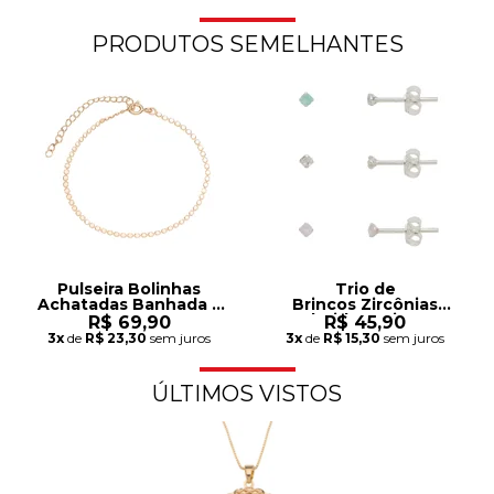
PRODUTOS SEMELHANTES
Pulseira Bolinhas
Trio de
Achatadas Banhada a
Brincos Zircônias
Ouro 18K
Coloridas Leitosas
R$ 69,90
R$ 45,90
2mm Prata
3x
de
R$ 23,30
sem juros
3x
de
R$ 15,30
sem juros
ÚLTIMOS VISTOS