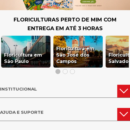
FLORICULTURAS PERTO DE MIM COM
ENTREGA EM ATÉ 3 HORAS
Floricultura em
Floricultura em
São José dos
Floricul
São Paulo
Campos
Salvado
INSTITUCIONAL
AJUDA E SUPORTE