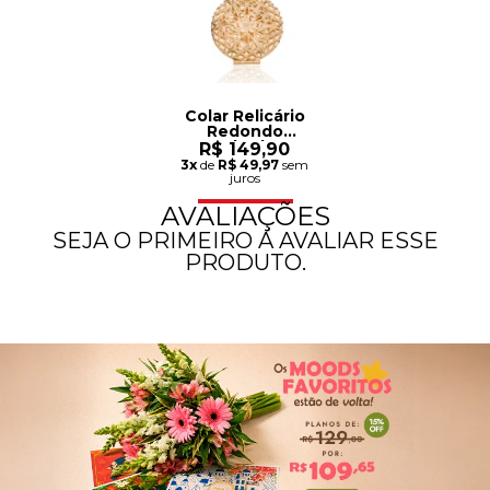
Colar Relicário
Redondo
Banhado a
R$ 149,90
Ouro 18K
3x
de
R$ 49,97
sem
juros
AVALIAÇÕES
SEJA O PRIMEIRO A AVALIAR ESSE
PRODUTO.