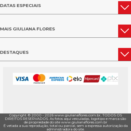
DATAS ESPECIAIS
MAIS GIULIANA FLORES
DESTAQUES
Copyright © 2000 - ­2026 www.giulianaflores.com.br, TODOS OS
DIREITOS RESERVADOS. As fotos aqui veiculadas, logotipo e marca são
de propriedade do site www.giulianaflores.com.br
É vetada a sua reprodução, total ou parcial, sem a expressa autorização da
administradora do site.