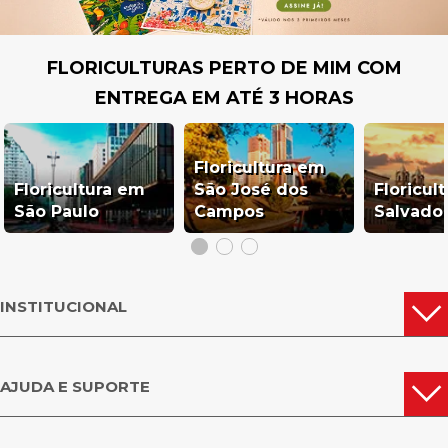
FLORICULTURAS PERTO DE MIM COM
ENTREGA EM ATÉ 3 HORAS
Floricultura em
Floricultura em
São José dos
Floricul
São Paulo
Campos
Salvado
INSTITUCIONAL
AJUDA E SUPORTE