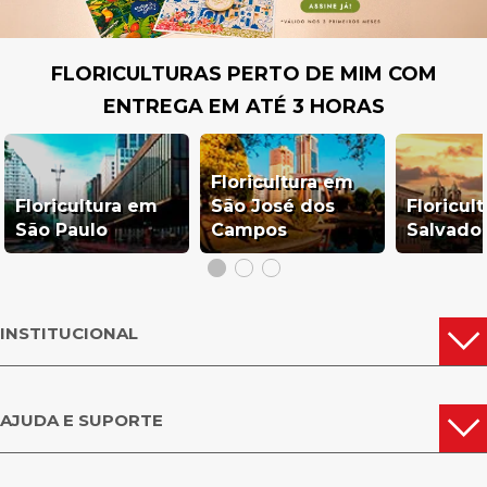
FLORICULTURAS PERTO DE MIM COM
ENTREGA EM ATÉ 3 HORAS
Floricultura em
Floricultura em
São José dos
Floricul
São Paulo
Campos
Salvado
INSTITUCIONAL
AJUDA E SUPORTE