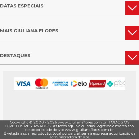
DATAS ESPECIAIS
MAIS GIULIANA FLORES
DESTAQUES
Copyright © 2000 - ­2026 www.giulianaflores.com.br, TODOS OS
DIREITOS RESERVADOS. As fotos aqui veiculadas, logotipo e marca são
de propriedade do site www.giulianaflores.com.br
É vetada a sua reprodução, total ou parcial, sem a expressa autorização da
administradora do site.