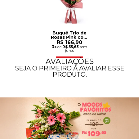
Buquê Trio de
Rosas Pink com
Urso
R$ 166,90
Chaveirinho
3x
de
R$ 55,63
sem
juros
AVALIAÇÕES
SEJA O PRIMEIRO A AVALIAR ESSE
PRODUTO.