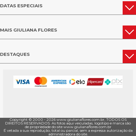
DATAS ESPECIAIS
MAIS GIULIANA FLORES
DESTAQUES
Copyright © 2000 - ­2026 www.giulianaflores.com.br, TODOS OS
DIREITOS RESERVADOS. As fotos aqui veiculadas, logotipo e marca são
de propriedade do site www.giulianaflores.com.br
É vetada a sua reprodução, total ou parcial, sem a expressa autorização da
administradora do site.