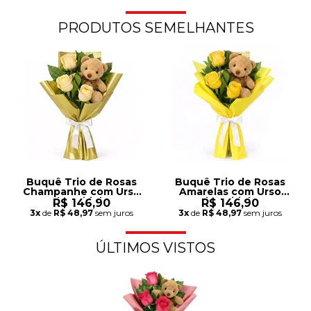
PRODUTOS SEMELHANTES
Buquê Trio de Rosas
Buquê Trio de Rosas
Champanhe com Urso
Amarelas com Urso
Chaveirinho
Chaveirinho
R$ 146,90
R$ 146,90
3x
de
R$ 48,97
sem juros
3x
de
R$ 48,97
sem juros
ÚLTIMOS VISTOS