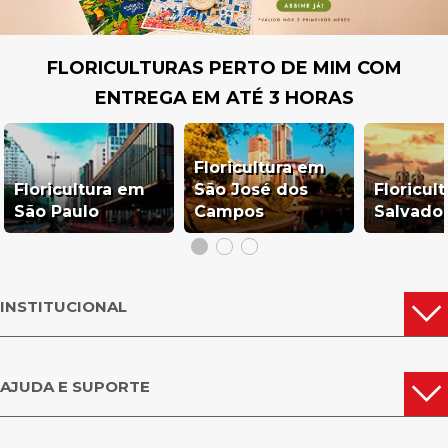
FLORICULTURAS PERTO DE MIM COM
ENTREGA EM ATÉ 3 HORAS
Floricultura em
Floricultura em
São José dos
Floricul
São Paulo
Campos
Salvado
INSTITUCIONAL
AJUDA E SUPORTE