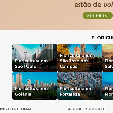
FLORICU
Floricultura em
Floricultura em
São José dos
Flo
São Paulo
Campos
Sal
Floricultura em
Floricultura em
Flo
Goiânia
Fortaleza
Flo
INSTITUCIONAL
AJUDA E SUPORTE