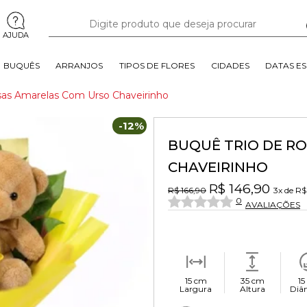
AJUDA
BUQUÊS
ARRANJOS
TIPOS DE FLORES
CIDADES
DATAS ES
sas Amarelas Com Urso Chaveirinho
-12%
BUQUÊ TRIO DE R
CHAVEIRINHO
R$ 146,90
R$ 166,90
3x
de
R$
0
AVALIAÇÕES
15 cm
35 cm
15
Largura
Altura
Diâ