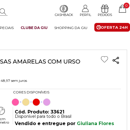
0
CASHBACK
PERFIL
PEDIDOS
OFERTA 24H
PECIAIS
CLUBE DA GIU
SHOPPING DA GIU
OSAS AMARELAS COM URSO
 48,97
sem juros
CORES DISPONÍVEIS
Cód. Produto: 33621
Disponível para todo o Brasil
 cm
metro
Vendido e entregue por
Giuliana Flores