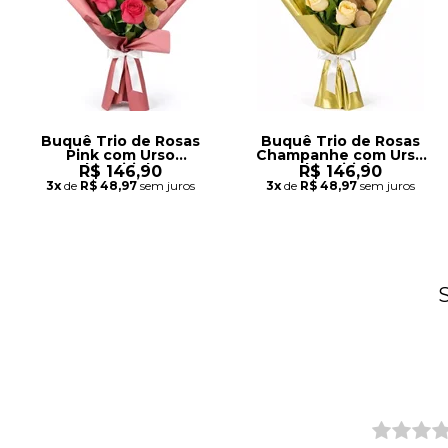
Buquê Trio de Rosas
Buquê Trio de Rosas
Pink com Urso
Champanhe com Urso
Chaveirinho
Chaveirinho
R$ 146,90
R$ 146,90
3x
de
R$ 48,97
sem juros
3x
de
R$ 48,97
sem juros