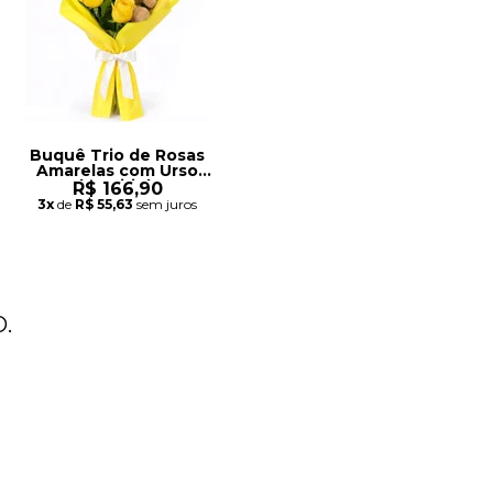
Buquê Trio de Rosas
Amarelas com Urso
Chaveirinho
R$ 166,90
3x
de
R$ 55,63
sem juros
.