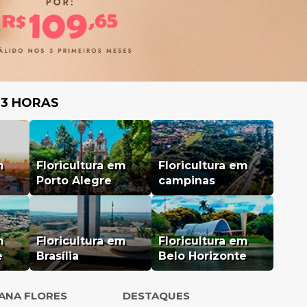
 3 HORAS
m
Floricultura em
Floricultura em
Porto Alegre
campinas
m
Floricultura em
Floricultura em
e
Brasília
Belo Horizonte
IANA FLORES
DESTAQUES