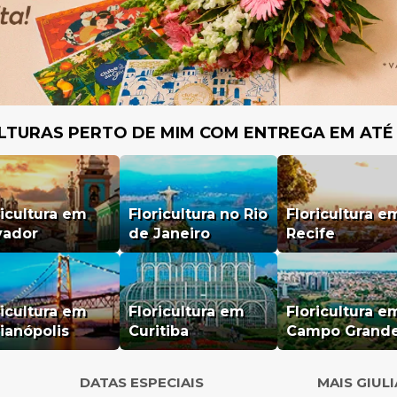
LTURAS PERTO DE MIM COM ENTREGA EM ATÉ
ricultura em
Floricultura no Rio
Floricultura e
vador
de Janeiro
Recife
ricultura em
Floricultura em
Floricultura e
rianópolis
Curitiba
Campo Grand
DATAS ESPECIAIS
MAIS GIUL