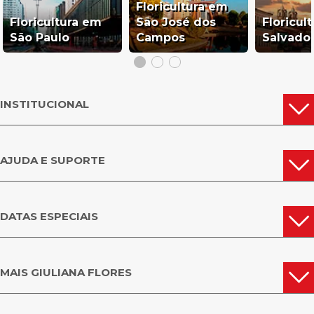
Floricultura em
Floricultura em
São José dos
Floricul
São Paulo
Campos
Salvado
INSTITUCIONAL
AJUDA E SUPORTE
DATAS ESPECIAIS
MAIS GIULIANA FLORES