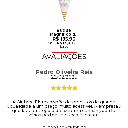
Buquê
Magnífico de
Rosas
R$ 195,90
Vermelhas
3x
de
R$ 65,30
sem
juros
AVALIAÇÕES
Pedro Oliveira Reis
22/02/2025
A Giuliana Flores dispõe de produtos de grande
qualidade a um preço muito acessível. A empresa
que faz a entrega é de extrema confiança. Já fiz
vários pedidos e nunca falharam.
OUTROS COMENTÁRIOS