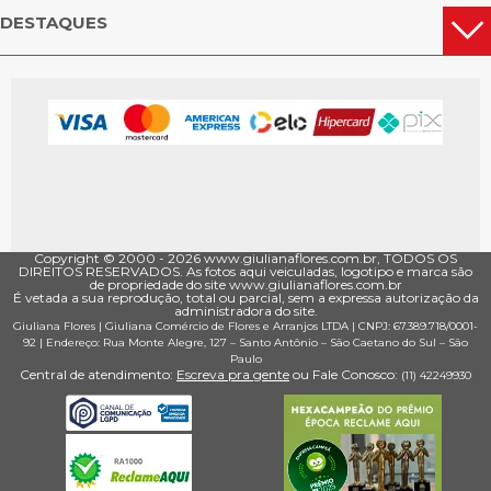
DESTAQUES
Copyright © 2000 - ­2026 www.giulianaflores.com.br, TODOS OS
DIREITOS RESERVADOS. As fotos aqui veiculadas, logotipo e marca são
de propriedade do site www.giulianaflores.com.br
É vetada a sua reprodução, total ou parcial, sem a expressa autorização da
administradora do site.
Giuliana Flores
|
Giuliana Comércio de Flores e Arranjos LTDA
| CNPJ: 67.389.718/0001­
92 |
Endereço: Rua Monte Alegre, 127
– Santo Antônio –
São Caetano do Sul
–
São
Paulo
Central de atendimento:
Escreva pra gente
ou Fale Conosco:
(11) 4224­9930