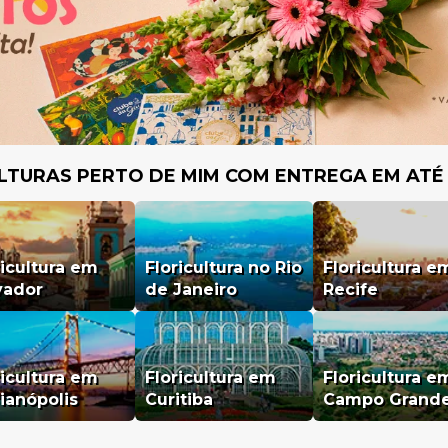
LTURAS PERTO DE MIM COM ENTREGA EM ATÉ
ricultura em
Floricultura no Rio
Floricultura e
vador
de Janeiro
Recife
ricultura em
Floricultura em
Floricultura e
rianópolis
Curitiba
Campo Grand