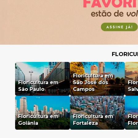
FLORICU
Floricultura em
Floricultura em
São José dos
Flo
São Paulo
Campos
Sal
Floricultura em
Floricultura em
Flo
Goiânia
Fortaleza
Flo