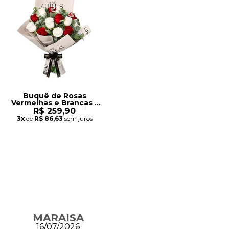
Buquê de Rosas
Vermelhas e Brancas -
Amor no Jornal
R$ 259,90
3x
de
R$ 86,63
sem juros
MARAISA
16/07/2026