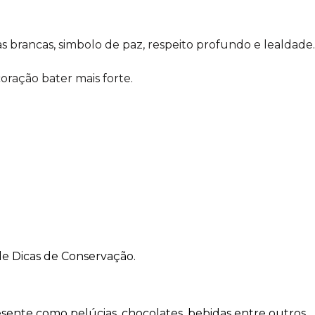
 brancas, simbolo de paz, respeito profundo e lealdade.
ração bater mais forte.
de Dicas de Conservação.
sente como pelúcias, chocolates, bebidas entre outros