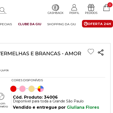
0
CASHBACK
PERFIL
PEDIDOS
OFERTA 24H
PECIAIS
CLUBE DA GIU
SHOPPING DA GIU
VERMELHAS E BRANCAS - AMOR
 juros
CORES DISPONÍVEIS
Cód. Produto: 34006
Disponível para toda a Grande São Paulo
 cm
metro
Vendido e entregue por
Giuliana Flores