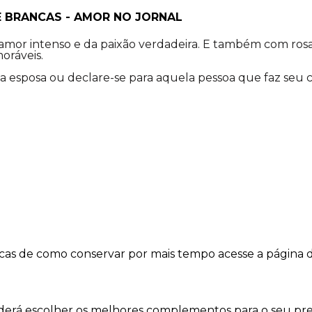
E BRANCAS - AMOR NO JORNAL
amor intenso e da paixão verdadeira. E também com rosas
oráveis.
 esposa ou declare-se para aquela pessoa que faz seu co
dicas de como conservar por mais tempo acesse a página 
oderá escolher os melhores complementos para o seu pre