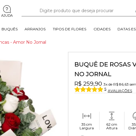
AJUDA
BUQUÊS
ARRANJOS
TIPOS DE FLORES
CIDADES
DATAS ES
cas - Amor No Jornal
BUQUÊ DE ROSAS 
NO JORNAL
R$ 259,90
3x
de
R$ 86,63
sem
5
AVALIAÇÕES
35 cm
62 cm
35
Largura
Altura
Diâ