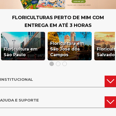
FLORICULTURAS PERTO DE MIM COM
ENTREGA EM ATÉ 3 HORAS
Floricultura em
Floricultura em
São José dos
Floricul
São Paulo
Campos
Salvado
INSTITUCIONAL
AJUDA E SUPORTE