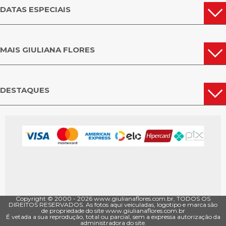
DATAS ESPECIAIS
MAIS GIULIANA FLORES
DESTAQUES
Copyright © 2000 - ­2026 www.giulianaflores.com.br, TODOS OS
DIREITOS RESERVADOS. As fotos aqui veiculadas, logotipo e marca são
de propriedade do site www.giulianaflores.com.br
É vetada a sua reprodução, total ou parcial, sem a expressa autorização da
administradora do site.