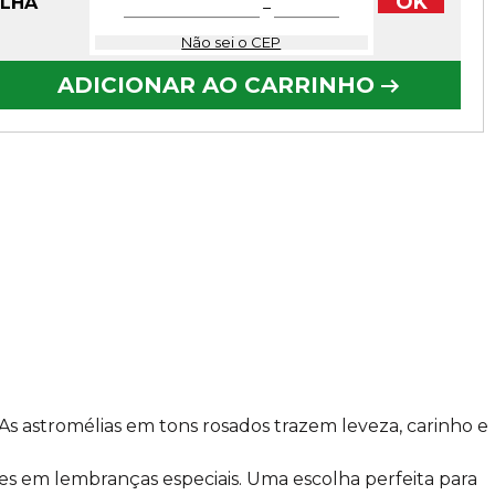
OK
OLHA
−
Não sei o CEP
ADICIONAR AO CARRINHO
 astromélias em tons rosados trazem leveza, carinho e
s em lembranças especiais. Uma escolha perfeita para