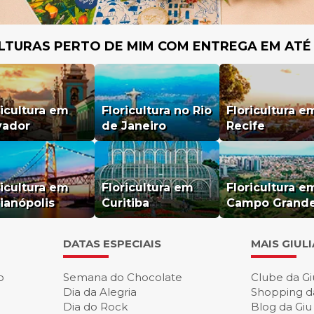
LTURAS PERTO DE MIM COM ENTREGA EM ATÉ
ricultura em
Floricultura no Rio
Floricultura e
vador
de Janeiro
Recife
ricultura em
Floricultura em
Floricultura e
rianópolis
Curitiba
Campo Grand
DATAS ESPECIAIS
MAIS GIUL
o
Semana do Chocolate
Clube da Gi
Dia da Alegria
Shopping d
Dia do Rock
Blog da Giu