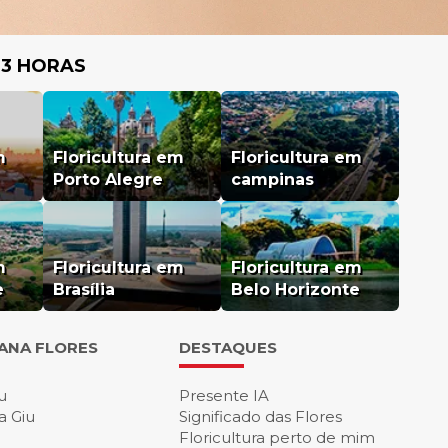
 3 HORAS
m
Floricultura em
Floricultura em
Porto Alegre
campinas
m
Floricultura em
Floricultura em
e
Brasília
Belo Horizonte
IANA FLORES
DESTAQUES
u
Presente IA
a Giu
Significado das Flores
Floricultura perto de mim