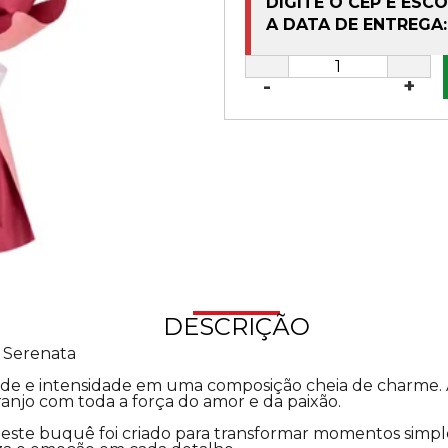
DIGITE O CEP E ESC
A DATA DE ENTREGA:
-
+
DESCRIÇÃO
 Serenata
de e intensidade em uma composição cheia de charme. As
ranjo com toda a força do amor e da paixão.
ste buquê foi criado para transformar momentos simple