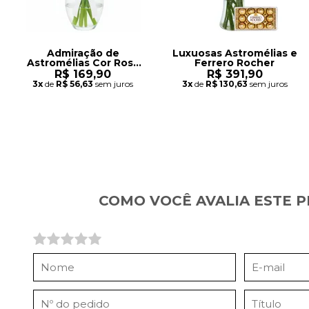
Admiração de
Luxuosas Astromélias e
Astromélias Cor Rosa
Ferrero Rocher
no Vaso
R$ 169,90
R$ 391,90
3x
de
R$ 56,63
sem juros
3x
de
R$ 130,63
sem juros
COMO VOCÊ AVALIA ESTE 