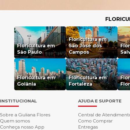
FLORICU
Floricultura em
Floricultura em
São José dos
Flo
São Paulo
Campos
Sal
Floricultura em
Floricultura em
Flo
Goiânia
Fortaleza
Flo
INSTITUCIONAL
AJUDA E SUPORTE
Sobre a Giuliana Flores
Central de Atendiment
Quem somos
Como Comprar
Conheça nosso App
Entregas