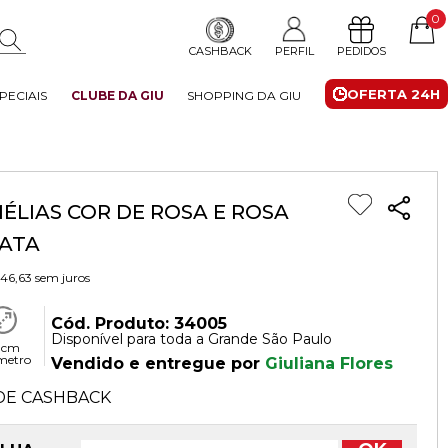
0
CASHBACK
PERFIL
PEDIDOS
OFERTA 24H
PECIAIS
CLUBE DA GIU
SHOPPING DA GIU
LIAS COR DE ROSA E ROSA
NATA
 46,63
sem juros
Cód. Produto: 34005
Disponível para toda a Grande São Paulo
 cm
metro
Vendido e entregue por
Giuliana Flores
DE CASHBACK