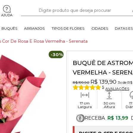
AJUDA
BUQUÊS
ARRANJOS
TIPOS DE FLORES
CIDADES
DATAS ES
 Cor De Rosa E Rosa Vermelha - Serenata
-30%
BUQUÊ DE ASTROMÉ
VERMELHA - SERE
R$ 139,90
R$ 199,90
3x
de
R$
5
AVALIAÇÕES
17 cm
30 cm
17
Largura
Altura
Diâ
RECEBA
R$ 13,99