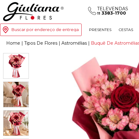
TELEVENDAS
3383-1700
11
Buscar por endereço de entrega
PRESENTES
CESTAS
Home
|
Tipos De Flores
|
Astromélias
|
Buquê De Astromélias