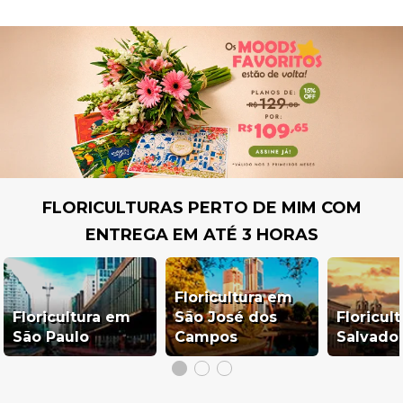
FLORICULTURAS PERTO DE MIM COM
ENTREGA EM ATÉ 3 HORAS
Floricultura em
Floricultura em
São José dos
Floricul
São Paulo
Campos
Salvado